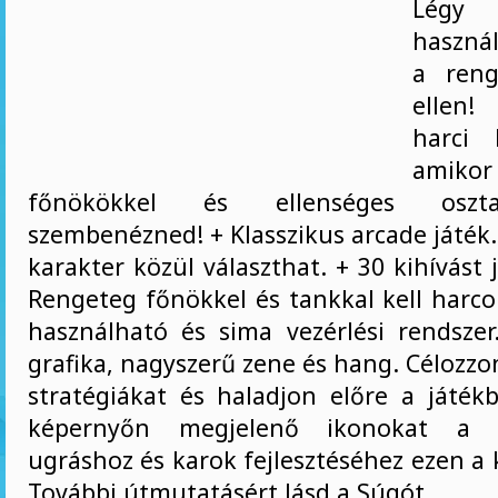
Légy 
használ
a reng
ellen
harci 
ami
főnökökkel és ellenséges oszta
szembenézned! + Klasszikus arcade játék
karakter közül választhat. + 30 kihívást j
Rengeteg főnökkel és tankkal kell harco
használható és sima vezérlési rendszer
grafika, nagyszerű zene és hang. Célozzo
stratégiákat és haladjon előre a játék
képernyőn megjelenő ikonokat a lö
ugráshoz és karok fejlesztéséhez ezen a
További útmutatásért lásd a Súgót.