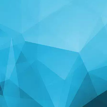
143143
(25 May, 6:48 pm)
good
User 90297
(13 Jun, 9:56 am)
Unknownking
143143
(25 May, 6:48 pm)
inice
ntokozo65
(20 May, 1:00 am)
thanks
User 45204
(19 May, 11:13 pm)
op game