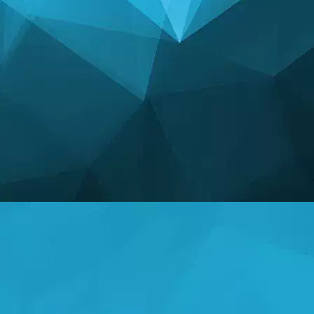
Nebster
(17 May, 1:11 am)
I like this game! Good quality!
Nebster
(17 May, 1:12 am)
Yes!