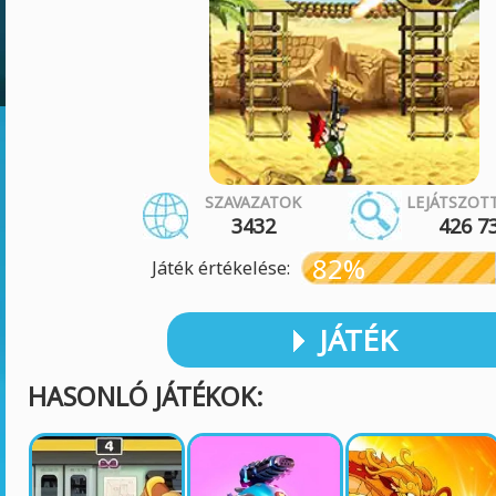
SZAVAZATOK
LEJÁTSZOT
3432
426 7
82%
Játék értékelése:
JÁTÉK
HASONLÓ JÁTÉKOK: