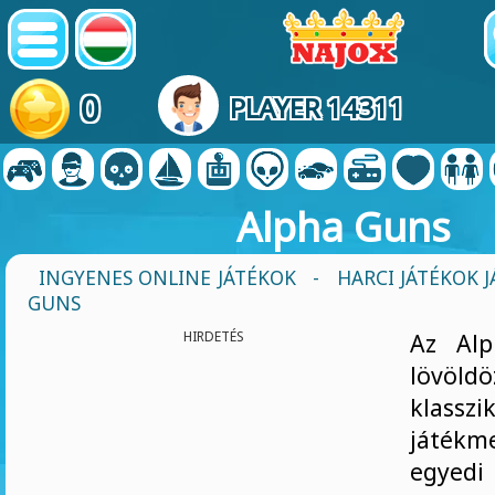
0
PLAYER 14311
Alpha Guns
INGYENES ONLINE JÁTÉKOK
-
HARCI JÁTÉKOK 
GUNS
HIRDETÉS
Az Al
lövöl
klasszi
játék
egyedi