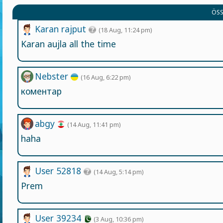
ÖSS
Karan rajput
(18 Aug, 11:24 pm)
Karan aujla all the time
Nebster
(16 Aug, 6:22 pm)
коментар
abgy
(14 Aug, 11:41 pm)
haha
User 52818
(14 Aug, 5:14 pm)
Prem
User 39234
(3 Aug, 10:36 pm)