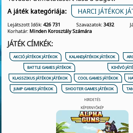
A játék kategóriája:
HARCI JÁTÉKOK J
Lejátszott Idők:
426 731
Szavazatok:
3432
J
Korhatár:
Minden Korosztály Számára
JÁTÉK CÍMKÉK:
AKCIÓ JÁTÉKOK JÁTÉKOK
KALANDJÁTÉKOK JÁTÉKOK
AR
BATTLE GAMES JÁTÉKOK
KIHÍVÓ JÁT
KLASSZIKUS JÁTÉKOK JÁTÉKOK
COOL GAMES JÁTÉKOK
HA
JUMP GAMES JÁTÉKOK
SHOOTER GAMES JÁTÉKOK
TAN
HIRDETÉS
KÉPERNYŐKÉP