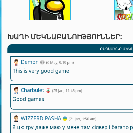
ԽԱՂԻ ՄԵԿՆԱԲԱՆՈՒԹՅՈՒՆՆԵՐ:
ԸՆԴԱՄԵՆԸ ՄԵԿՆ
Demon
(6 May, 9:19 pm)
This is very good game
Charbulet
(25 Jan, 11:46 pm)
Good games
WIZZERD PASHA
(21 Jan, 1:50 am)
Я цю гру даже маю у мене там сілвер і багато 