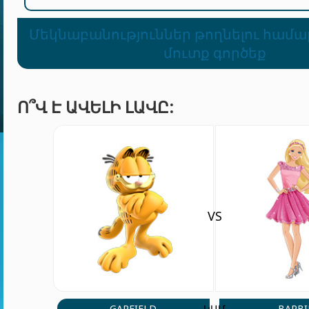
Մեկնաբանություններ թողնելու համա
մուտք գործեք
Ո՞Վ Է ԱՎԵԼԻ ԼԱՎԸ:
VS
GARFIELD
BARBI
ԿԱՄ