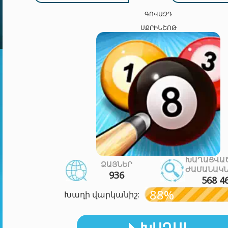
ԳՈՎԱԶԴ
ՍՔՐԻՆՇՈԹ
ԽԱՂԱՑՎԱ
ՁԱՅՆԵՐ
ԺԱՄԱՆԱԿՆ
936
568 4
88%
Խաղի վարկանիշ:
ԽԱՂԱԼ