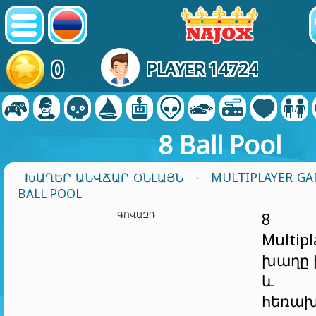
0
PLAYER 14724
8 Ball Pool
ԽԱՂԵՐ ԱՆՎՃԱՐ ՕՆԼԱՅՆ
-
MULTIPLAYER G
BALL POOL
ԳՈՎԱԶԴ
8 B
Multip
խաղը 
և բ
հեռախ