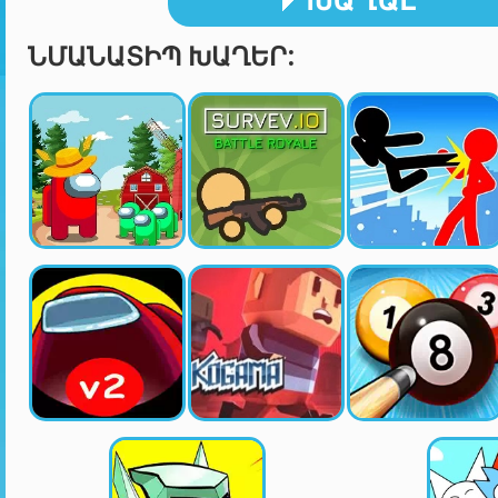
ՆՄԱՆԱՏԻՊ ԽԱՂԵՐ: