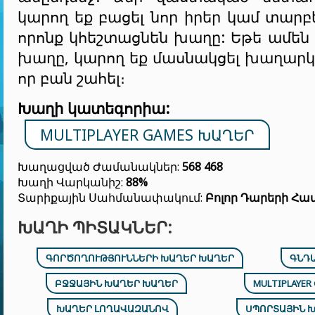
կարող եք բացել նոր իրեր կամ տարբե
որոնք կհեշտացնեն խաղը: Եթե ամեն 
խաղը, կարող եք մասնակցել խաղարկո
որ բան շահել։
Խաղի կատեգորիա:
MULTIPLAYER GAMES ԽԱՂԵՐ
Խաղացված Ժամանակներ:
568 468
Խաղի Վարկանիշ:
88%
Տարիքային Սահմանափակում:
Բոլոր Դարերի Հա
ԽԱՂԻ ՊԻՏԱԿՆԵՐ:
ԳՈՐԾՈՂՈՒԹՅՈՒՆՆԵՐԻ ԽԱՂԵՐ ԽԱՂԵՐ
ԳՆԴ
ԲՋՋԱՅԻՆ ԽԱՂԵՐ ԽԱՂԵՐ
MULTIPLAYER
ԽԱՂԵՐ ԼՈՂԱՎԱԶԱՆՈՎ
ՍՊՈՐՏԱՅԻՆ 