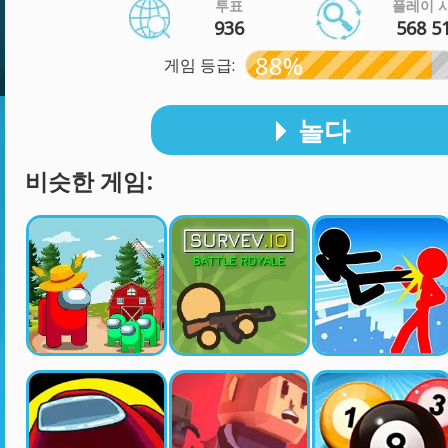
투표
플레이 
936
568 5
88%
게임 등급:
놀다
비슷한 게임: