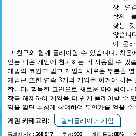
상 연
함께 
찾는 것
않습니다
이 온라
그 친구와 함께 플레이할 수 있습니다. 처음
얻은 다음 게임에 참가하는 데 사용할 수 있습
대방의 코인도 받고 게임의 새로운 부분을 열 
게임은 또한 연속 3개의 게임을 이겨야 하는
합니다. 획득한 코인으로 새로운 아이템이나
잠금 해제하여 게임을 더 쉽게 플레이할 수 있
임을 열면 추첨에 참여하여 무언가를 얻을 수
게임 카테고리:
멀티플레이어 게임
플레이 시간:
568 517
투표:
936
게임 등급:
88%