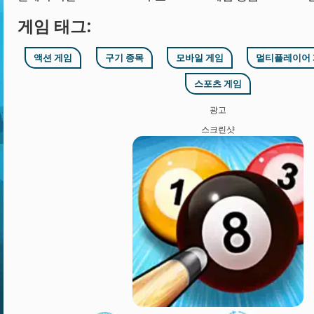
게임 태그:
액션 게임
구기 종목
모바일 게임
멀티플레이어
스포츠 게임
광고
스크린샷