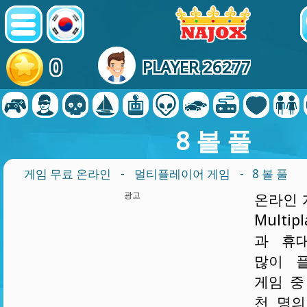
0
PLAYER 26277
8 볼 풀
게임 무료 온라인
-
멀티플레이어 게임
- 8 볼 풀
광고
온라인 게임
Multi
과 휴
많이 
게임 중
천 명의