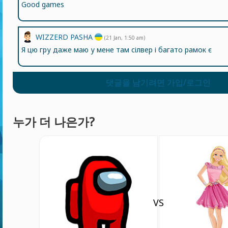
Good games
WIZZERD PASHA
(21 Jan, 1:50 am)
Я цю гру даже маю у мене там сілвер і багато рамок є
댓글을 남기려면 가입/로그인
누가 더 나은가?
VS