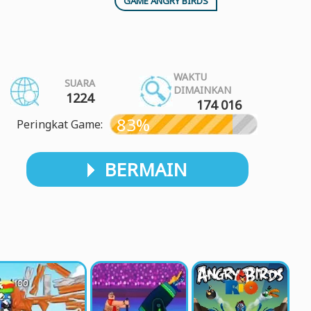
GAME ANGRY BIRDS
WAKTU
SUARA
DIMAINKAN
1224
174 016
83%
Peringkat Game:
BERMAIN