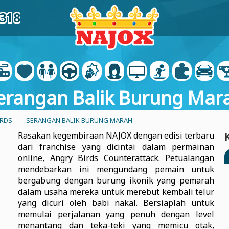
4318
erangan Balik Burung Mar
IRDS
- SERANGAN BALIK BURUNG MARAH
Rasakan kegembiraan NAJOX dengan edisi terbaru
dari franchise yang dicintai dalam permainan
online, Angry Birds Counterattack. Petualangan
mendebarkan ini mengundang pemain untuk
bergabung dengan burung ikonik yang pemarah
dalam usaha mereka untuk merebut kembali telur
yang dicuri oleh babi nakal. Bersiaplah untuk
memulai perjalanan yang penuh dengan level
menantang dan teka-teki yang memicu otak,