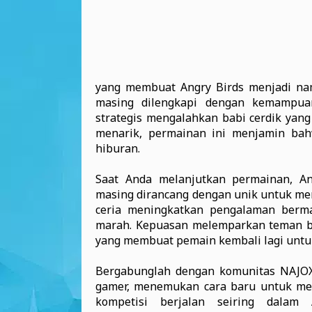
yang membuat Angry Birds menjadi nam
masing dilengkapi dengan kemampuan
strategis mengalahkan babi cerdik yang
menarik, permainan ini menjamin ba
hiburan.
Saat Anda melanjutkan permainan, A
masing dirancang dengan unik untuk menj
ceria meningkatkan pengalaman berm
marah. Kepuasan melemparkan teman be
yang membuat pemain kembali lagi untuk
Bergabunglah dengan komunitas NAJOX 
gamer, menemukan cara baru untuk meng
kompetisi berjalan seiring dalam