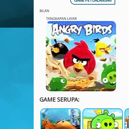
GAME PETUALANGAN
IKLAN
TANGKAPAN LAYAR
GAME SERUPA: