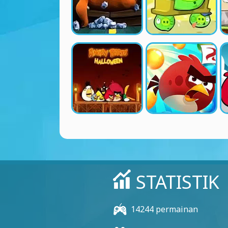
STATISTIK
14244 permainan