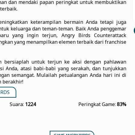
an dan mendaki papan peringkat untuk membuktikan
erbaik.
eningkatkan keterampilan bermain Anda tetapi juga
tuk keluarga dan teman-teman. Baik Anda penggemar
aru yang ingin terjun, Angry Birds Counterattack
kan yang menampilkan elemen terbaik dari franchise
n bersiaplah untuk terjun ke aksi dengan pahlawan
si Anda, atasi babi-babi yang serakah, dan tunjukkan
an semangat. Mulailah petualangan Anda hari ini di
 berakhir!
IRDS
Suara:
1224
Peringkat Game:
83%