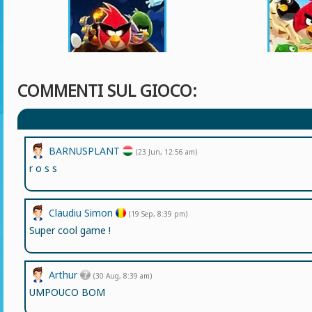
COMMENTI SUL GIOCO:
BARNUSPLANT
(23 Jun, 12:56 am)
r o s s
Claudiu Simon
(19 Sep, 8:39 pm)
Super cool game !
Arthur
(30 Aug, 8:39 am)
UMPOUCO BOM