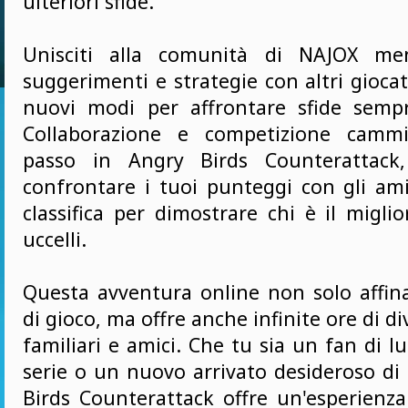
ulteriori sfide.
Unisciti alla comunità di NAJOX men
suggerimenti e strategie con altri gioca
nuovi modi per affrontare sfide sempre 
Collaborazione e competizione camm
passo in Angry Birds Counterattack
confrontare i tuoi punteggi con gli ami
classifica per dimostrare chi è il miglio
uccelli.
Questa avventura online non solo affina
di gioco, ma offre anche infinite ore di d
familiari e amici. Che tu sia un fan di l
serie o un nuovo arrivato desideroso di 
Birds Counterattack offre un'esperienza