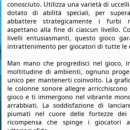
conosciuto. Utilizza una varietà di uccell
dotato di abilità speciali, per super
abbattere strategicamente i furbi 
aspettano alla fine di ciascun livello. C
livelli entusiasmanti, questo gioco gar
intrattenimento per giocatori di tutte le 
Man mano che progredisci nel gioco, i
moltitudine di ambienti, ognuno prog
unico per mantenerti coinvolto. La grafi
le colonne sonore allegre arricchiscono 
gioco e ti immergono nel vibrante mondo
arrabbiati. La soddisfazione di lanciar
piumati nel cuore delle fortezze dei
ricompensa che spinge i giocatori 