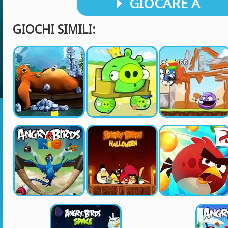
GIOCARE A
GIOCHI SIMILI: