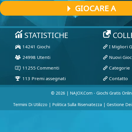
GIOCARE A
© 2026 | NAJOX.com - Giochi Gratis Onlin
Termini Di Utilizzo
|
Politica Sulla Riservatezza
|
Gestione Dei