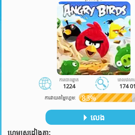
ការបោះឆ្នោត
ពេលវេលា
1224
174 0
83%
ការវាយតម្លៃហ្គេម:
លេង
ហ្គេមស្រដៀងគ្នា: