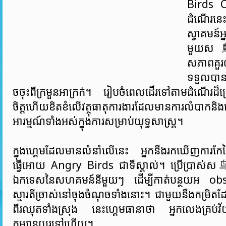
Birds 
ដំណើរនេ
ស្វាគមន៍អ
មួយស鳥គ
សភាពគួរឲ្
ទទួលបានព
ចចុះពីក្រមួនអាក្រក់។ រៀបចំពេលដើរទៅតាមដំណើរ
ចិត្តហើយខិតខំលើវត្ថុធាតុការងារដែលមានការលំបាកនិងហ
អារម្មណ៍ទាំងអស់ក្នុងការសម្រាប់យុទ្ធសាស្ត្រ។
ក្នុងហ្គេមដែលមានលំនាំលើនេះ អ្នកនឹងរកឃើញការកែច្នៃ
ធ្វើអោយ Angry Birds ជាទីស្គាល់។ ប្រើប្រាស
ឯកទេសនៃសហគមន៍នីមួយៗ ដើម្បីកាត់បន្ថយអ obs
ស្មារតីច្រាស់នៅចុងចំណុចទាំងនោះ។ ជាមួយនឹងកម្រិតដែលគ
ពីរឈុតទាំងស្រុង នេះហ្គេមធានាថា អ្នកលេងគ្រប់
កម្សាន្តយូរទៅហើយ។