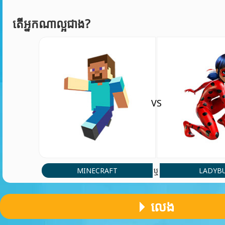
តើអ្នកណាល្អជាង?
VS
MINECRAFT
LADYB
ឬ
លេង