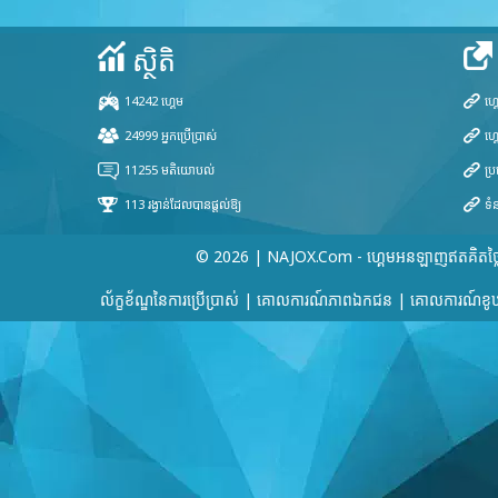
© 2026 | NAJOX.com - ហ្គេមអនឡាញឥតគិតថ្ល
ល័ក្ខខ័ណ្ឌនៃការប្រើប្រាស់
|
គោលការណ៍​ភាព​ឯកជន
|
គោលការណ៍ខូឃ