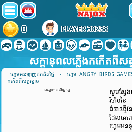
0
PLAYER 30238
សក្តានុពលភ្លើងកកើតពីសត្
ហ្គេមអនឡាញឥតគិតថ្លៃ
-
ហ្គេម ANGRY BIRDS GAME
កកើតពីសត្វខ្មោច
ការផ្សាយពាណិជ្ជកម្ម
សូមស្វែង
រំភើបន
ជំនាន់ថ្ម
ដែលគេពេ
ហ្គេម