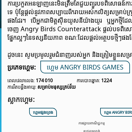
ការប្រកួតអនឡាញនេះមិនត្រឹមតែជួយព្យួរបទពិសោធន៍ក
ទេ ប៉ុន្តែផ្តល់នូវភាពសប្បាយរីករាយអស់កលិត្យសម្រាប់ក្រុមគ
ផងដែរ។ បើអ្នកជាមិត្តស៊ីនយូសនីយ៉ាងយូរ ឬអ្នកថ្មីដែ
ចេញ Angry Birds Counterattack ផ្តល់បទពិសោធន
ផ្នែកល្អៗនៃទស្សនីយភាព ខណៈដែលផ្តល់អត្ថបទថ្មីៗផង
ដូចនេះ សូមប្រមូលរួមជំនាញរបស់អ្នក និងត្រៀមខ្លួនសម្រាប
ប្រភេទហ្គេម:
ហ្គេម ANGRY BIRDS GAMES
ពេលវេលាលេង:
174 010
ការបោះឆ្នោត:
1224
ការរឹតបន្តឹងអាយុ:
សម្រាប់មនុស្សគ្រប់វ័យ
ស្លាកហ្គេម:
ហ្គេមផ្សងព្រេង
ហ្គេម ANGRY B
ការផ្សាយពាណិជ្ជកម្ម
រូបថតអេក្រង់