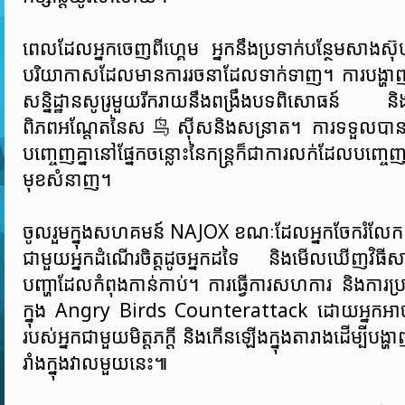
ពេលដែលអ្នកចេញពីហ្គេម អ្នកនឹងប្រទាក់បន្ថែមសាងស៊ុ
បរិយាកាសដែលមានការរចនាដែលទាក់ទាញ។ ការបង្ហាញក្រ
សន្និដ្ឋានសូរ្រមួយរីករាយនឹងពង្រឹងបទពិសោធន៍ និងធ្វើ
ពិភពអណ្តែតនៃស鸟ស៊ីសនិងសន្រាត។ ការទទួលបាន
បញ្ចេញគ្នានៅផ្នែកចន្លោះនៃកន្រ្តក៏ជាការលក់ដែលបញ្ចេ
មុខសំនាញ។
ចូលរួមក្នុងសហគមន៍ NAJOX ខណៈដែលអ្នកចែករំលែកគន្លឹ
ជាមួយអ្នកដំណើរចិត្តដូចអ្នកដទៃ និងមើលឃើញវិធីសាស្ត
បញ្ហាដែលកំពុងកាន់កាប់។ ការធ្វើការសហការ និងការប្រ
ក្នុង Angry Birds Counterattack ដោយអ្នកអាច
របស់អ្នកជាមួយមិត្តភក្តី និងកើនឡើងក្នុងតារាងដើម្បីបង
រាំងក្នុងវាលមួយនេះ៕