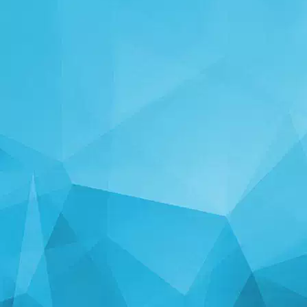
ស្ថិតិ
14242 ហ្គេម
24999 អ្នកប្រើប្រាស់
11255 មតិយោបល់