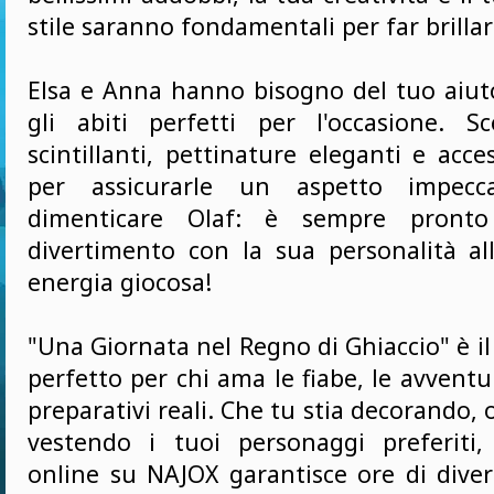
stile saranno fondamentali per far brillare
Elsa e Anna hanno bisogno del tuo aiuto
gli abiti perfetti per l'occasione. Sc
scintillanti, pettinature eleganti e acces
per assicurarle un aspetto impecc
dimenticare Olaf: è sempre pronto
divertimento con la sua personalità al
energia giocosa!
"Una Giornata nel Regno di Ghiaccio" è il
perfetto per chi ama le fiabe, le avventur
preparativi reali. Che tu stia decorando,
vestendo i tuoi personaggi preferiti
online su NAJOX garantisce ore di dive