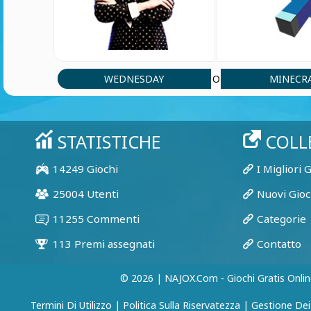
WEDNESDAY
MINECR
O
© 2026 | NAJOX.com - Giochi Gratis Onlin
Termini Di Utilizzo
|
Politica Sulla Riservatezza
|
Gestione Dei