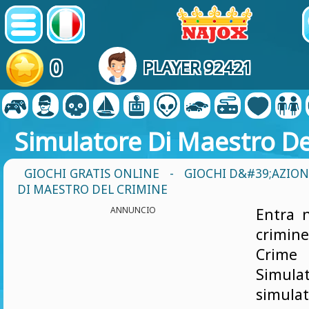
0
PLAYER 92421
Simulatore Di Maestro De
GIOCHI GRATIS ONLINE
-
GIOCHI D&#39;AZIO
DI MAESTRO DEL CRIMINE
ANNUNCIO
Entra 
crimine
Crim
Simu
simulat