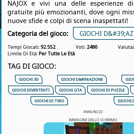
NAJOX e vivi una delle esperienze di
gratuite più emozionanti, dove ogni mis
nuove sfide e colpi di scena inaspettati!
Categoria del gioco:
GIOCHI D&#39;A
Tempi Giocati:
92 552
Voti:
2486
Valuta
Limite Di Età:
Per Tutte Le Età
TAG DI GIOCO:
GIOCHI 3D
GIOCHI D&#39;AZIONE
GIO
GIOCHI DIVERTENTI
GIOCHI GTA
GIOCHI DI PUZZLE
GIOCHI DI TIRO
GIOCHI D
ANNUNCIO
IMMAGINE DELLO SCHERMO