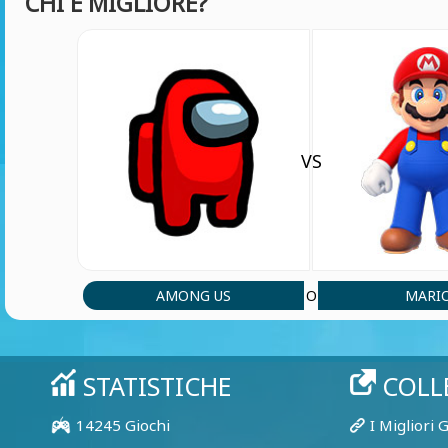
CHI È MIGLIORE?
VS
AMONG US
MARI
O