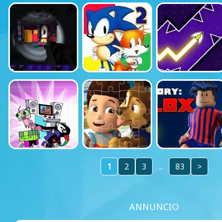
1
2
3
...
83
>
ANNUNCIO