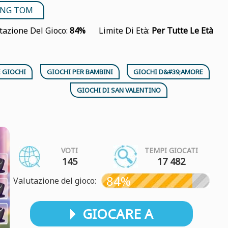
KING TOM
tazione Del Gioco:
84%
Limite Di Età:
Per Tutte Le Età
E GIOCHI
GIOCHI PER BAMBINI
GIOCHI D&#39;AMORE
GIOCHI DI SAN VALENTINO
VOTI
TEMPI GIOCATI
145
17 482
84%
Valutazione del gioco:
GIOCARE A