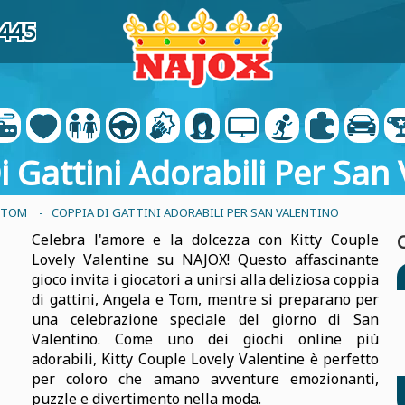
7445
 Gattini Adorabili Per San
G TOM
- COPPIA DI GATTINI ADORABILI PER SAN VALENTINO
Celebra l'amore e la dolcezza con Kitty Couple
Lovely Valentine su NAJOX! Questo affascinante
gioco invita i giocatori a unirsi alla deliziosa coppia
di gattini, Angela e Tom, mentre si preparano per
una celebrazione speciale del giorno di San
Valentino. Come uno dei giochi online più
adorabili, Kitty Couple Lovely Valentine è perfetto
per coloro che amano avventure emozionanti,
puzzle e divertimento nella moda.