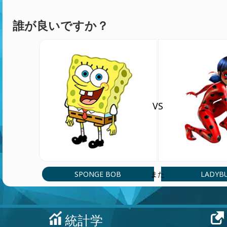
誰が良いですか？
VS
SPONGE BOB
LADYB
また