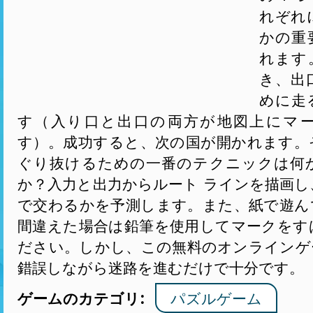
れぞれ
かの重
れます
き、出
めに走
す（入り口と出口の両方が地図上にマ
す）。成功すると、次の国が開かれます。
ぐり抜けるための一番のテクニックは何
か？入力と出力からルート ラインを描画
で交わるかを予測します。また、紙で遊ん
間違えた場合は鉛筆を使用してマークをす
ださい。しかし、この無料のオンラインゲ
錯誤しながら迷路を進むだけで十分です。
ゲームのカテゴリ:
パズルゲーム