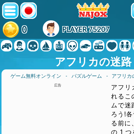
0
PLAYER 75207
アフリカの迷路
ゲーム無料オンライン
-
パズルゲーム
- アフリカ
広告
アフリ
れるこ
ムで迷
ろう!
る前に
の 1 