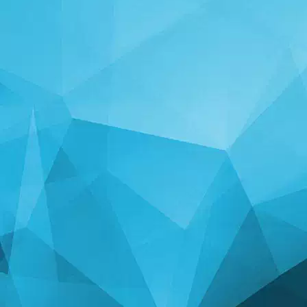
統計学
14250 ゲーム
25004 ユーザー
11255 コメント
113 賞品