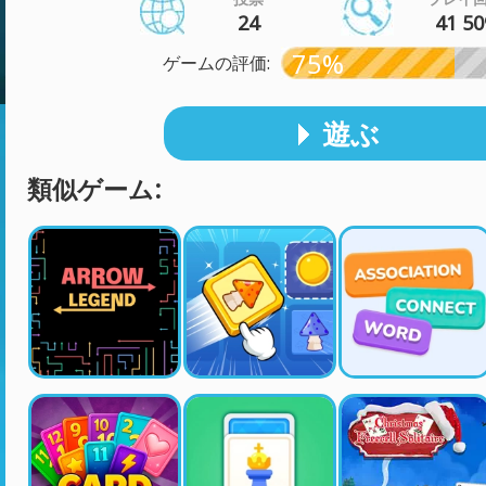
24
41 50
75%
ゲームの評価:
遊ぶ
類似ゲーム: