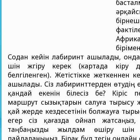
бастал
әрқай
бірне
факт
Африк
біріме
Содан кейін лабиринт ашылады, онда
үшін жүгіру керек (картада кіру
белгіленген). Жетістікке жеткеннен к
ашылады. Сіз лабиринттерден өтудің е
қандай екенін білесіз бе? Кіріс 
маршрут сызықтарын салуға тырысу 
қай жерде кездесетінін болжауға тыры
егер сіз қағазда ойнап жатсаңыз, қ
таңбаңызды жылдам өшіру үшін
пайдаланыңыз. Бірақ бұл тегін онлайн