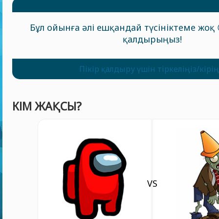
Бұл ойынға әлі ешқандай түсініктеме жоқ 
қалдырыңыз!
Пікір қалдыру үшін тіркеліңіз/кірің
КІМ ЖАҚСЫ?
VS