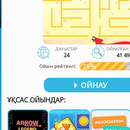
ДАУЫСТАР
ОЙНАЛҒАН 
24
41 49
75%
Ойын рейтингі:
ОЙНАУ
ҰҚСАС ОЙЫНДАР: