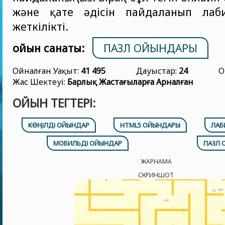
және қате әдісін пайдаланып лаб
жеткілікті.
ойын санаты:
ПАЗЛ ОЙЫНДАРЫ
Ойналған Уақыт:
41 495
Дауыстар:
24
О
Жас Шектеуі:
Барлық Жастағыларға Арналған
ОЙЫН ТЕГТЕРІ:
КӨҢІЛДІ ОЙЫНДАР
HTML5 ОЙЫНДАРЫ
ЛАБ
МОБИЛЬДІ ОЙЫНДАР
ПАЗЛ 
ЖАРНАМА
СКРИНШОТ