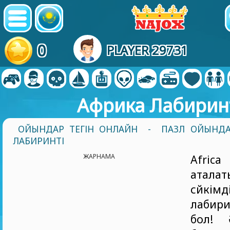
0
PLAYER 29731
Африка Лабирин
ОЙЫНДАР ТЕГІН ОНЛАЙН
-
ПАЗЛ ОЙЫНД
ЛАБИРИНТІ
ЖАРНАМА
Afric
атал
сүйкі
лабир
бол! 