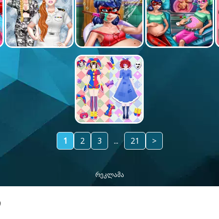
1
2
3
...
21
>
ᲠᲔᲙᲚᲐᲛᲐ
Ი