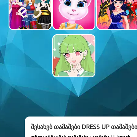
ᲨᲔᲡᲐᲮᲔᲑ ᲗᲐᲛᲐᲨᲔᲑᲘ DRESS UP ᲗᲐᲛᲐᲨᲔᲑ