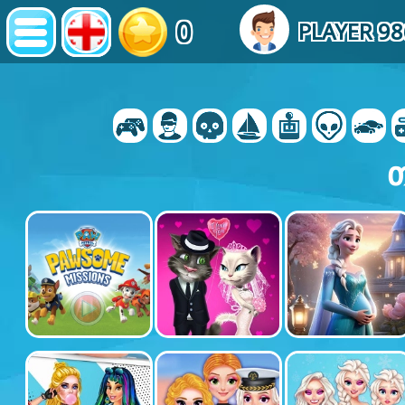
0
PLAYER 9
თ