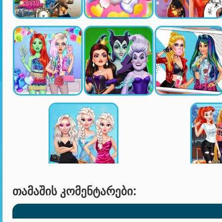
ᲗᲐᲛᲐᲨᲘᲡ ᲙᲝᲛᲔᲜᲢᲐᲠᲔᲑᲘ: