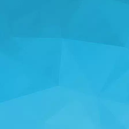
ᲡᲢᲐᲢᲘᲡᲢᲘᲙᲐ
14241 თამაშები