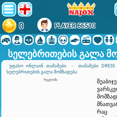
0
PLAYER 66510
სელებრითების გალა მო
ᲣᲤᲐᲡᲝ ᲝᲜᲚᲐᲘᲜ ᲗᲐᲛᲐᲨᲔᲑᲘ
-
ᲗᲐᲛᲐᲨᲔᲑᲘ DRESS
ᲡᲔᲚᲔᲑᲠᲘᲗᲔᲑᲘᲡ ᲒᲐᲚᲐ ᲛᲝᲛᲖᲐᲓᲔᲑᲐ
ᲠᲔᲙᲚᲐᲛᲐ
შეაბიჯე
ვარსკ
მომზად
მნათვა
რაც e