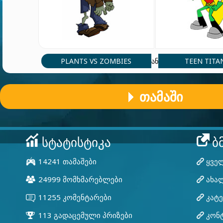
PLANTS VS ZOMBIES
TEEN TITA
ან
ᲗᲐᲛᲐᲨᲘ