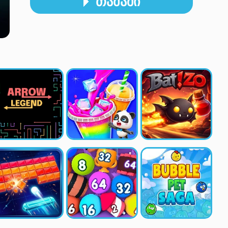
ᲗᲐᲛᲐᲨᲘ