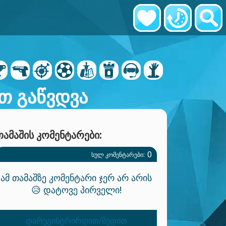
თ გაწვდვა
ᲗᲐᲛᲐᲨᲘᲡ ᲙᲝᲛᲔᲜᲢᲐᲠᲔᲑᲘ:
0
ᲡᲣᲚ ᲙᲝᲛᲔᲜᲢᲐᲠᲔᲑᲘ:
ამ თამაშზე კომენტარი ჯერ არ არის
😥 დატოვე პირველი!
დარეგისტრირდით/შედით