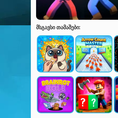
ᲛᲡᲒᲐᲕᲡᲘ ᲗᲐᲛᲐᲨᲔᲑᲘ: