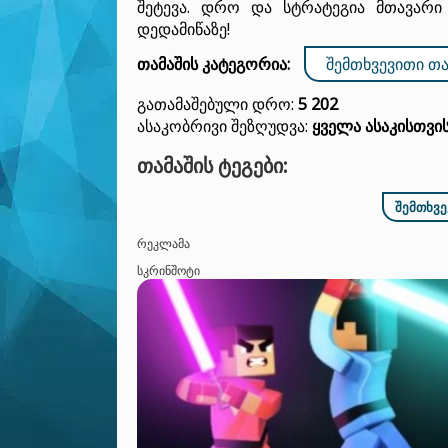
შეტევა. დრო და სტრატეგია მთავარ
დედამიწაზე!
თამაშის კატეგორია:
ᲨᲔᲛᲗᲮᲕᲔᲕᲘᲗᲘ ᲗᲐ
Გათამაშებული Დრო:
5 202
Ასაკობრივი Შეზღუდვა:
Ყველა Ასაკისთვი
ᲗᲐᲛᲐᲨᲘᲡ ᲢᲔᲒᲔᲑᲘ:
ᲨᲔᲛᲗᲮᲕᲔ
ᲠᲔᲙᲚᲐᲛᲐ
ᲡᲙᲠᲘᲜᲨᲝᲢᲘ