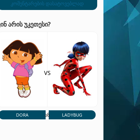
კომენტარების დასატოვებლად
ᲕᲘᲜ ᲐᲠᲘᲡ ᲣᲙᲔᲗᲔᲡᲘ?
VS
DORA
LADYBUG
ან