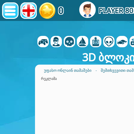
0
PLAYER 8
3D ბლოკი
ᲣᲤᲐᲡᲝ ᲝᲜᲚᲐᲘᲜ ᲗᲐᲛᲐᲨᲔᲑᲘ
-
ᲨᲔᲛᲗᲮᲕᲔᲕᲘᲗᲘ ᲗᲐᲛ
ᲠᲔᲙᲚᲐᲛᲐ