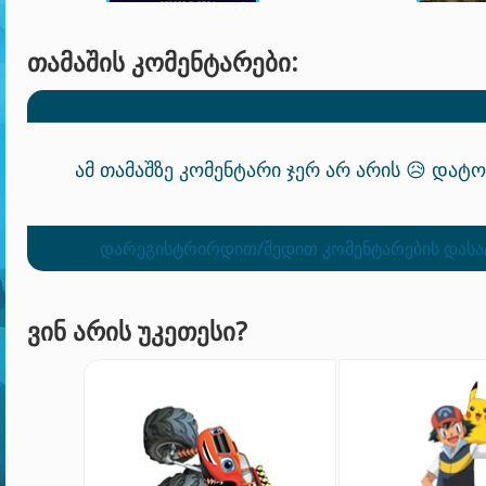
ᲗᲐᲛᲐᲨᲘᲡ ᲙᲝᲛᲔᲜᲢᲐᲠᲔᲑᲘ:
ამ თამაშზე კომენტარი ჯერ არ არის 😥 დატ
დარეგისტრირდით/შედით კომენტარების დას
ᲕᲘᲜ ᲐᲠᲘᲡ ᲣᲙᲔᲗᲔᲡᲘ?