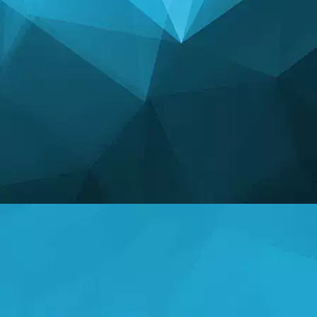
ᲡᲢᲐᲢᲘᲡᲢᲘᲙᲐ
14239 თამაშები
24996 მომხმარებლები
11255 კომენტარები