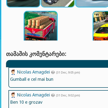
ᲗᲐᲛᲐᲨᲘᲡ ᲙᲝᲛᲔᲜᲢᲐᲠᲔᲑᲘ:
Nicolas Amagdei
(31 Dec, 9:05 pm)
Gumball e cel mai bun
Nicolas Amagdei
(31 Dec, 9:02 pm)
Ben 10 e grozav