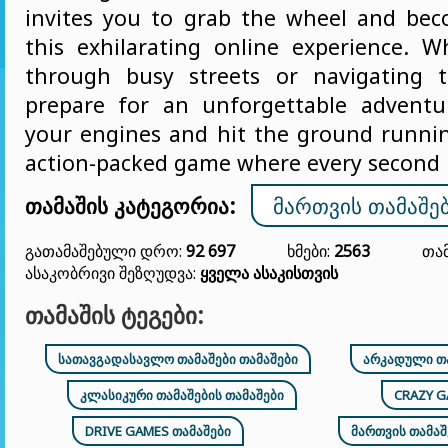
invites you to grab the wheel and be
this exhilarating online experience. W
through busy streets or navigating tr
prepare for an unforgettable adventu
your engines and hit the ground running
action-packed game where every second 
თამაშის კატეგორია:
ᲛᲐᲠᲗᲕᲘᲡ ᲗᲐᲛᲐᲨᲔᲑ
Გათამაშებული Დრო:
92 697
Ხმები:
2563
Თამ
Ასაკობრივი Შეზღუდვა:
Ყველა Ასაკისთვის
ᲗᲐᲛᲐᲨᲘᲡ ᲢᲔᲒᲔᲑᲘ:
ᲡᲐᲗᲐᲕᲒᲐᲓᲐᲡᲐᲕᲚᲝ ᲗᲐᲛᲐᲨᲔᲑᲘ ᲗᲐᲛᲐᲨᲔᲑᲘ
ᲐᲠᲙᲐᲓᲣᲚᲘ ᲗᲐ
ᲙᲚᲐᲡᲘᲙᲣᲠᲘ ᲗᲐᲛᲐᲨᲔᲑᲘᲡ ᲗᲐᲛᲐᲨᲔᲑᲘ
CRAZY G
DRIVE GAMES ᲗᲐᲛᲐᲨᲔᲑᲘ
ᲛᲐᲠᲗᲕᲘᲡ ᲗᲐᲛᲐᲨ