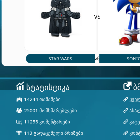
VS
STAR WARS
SONI
ან