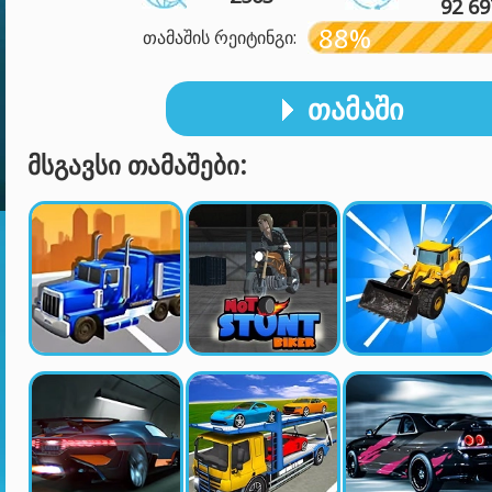
92 69
88%
თამაშის რეიტინგი:
ᲗᲐᲛᲐᲨᲘ
ᲛᲡᲒᲐᲕᲡᲘ ᲗᲐᲛᲐᲨᲔᲑᲘ: