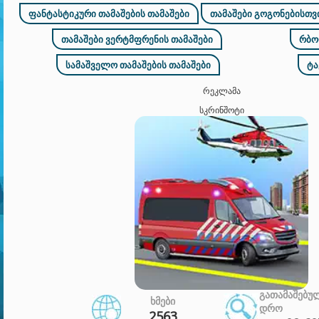
ᲤᲐᲜᲢᲐᲡᲢᲘᲙᲣᲠᲘ ᲗᲐᲛᲐᲨᲔᲑᲘᲡ ᲗᲐᲛᲐᲨᲔᲑᲘ
ᲗᲐᲛᲐᲨᲔᲑᲘ ᲒᲝᲒᲝᲜᲔᲑᲘᲡᲗᲕᲘ
ᲗᲐᲛᲐᲨᲔᲑᲘ ᲕᲔᲠᲢᲛᲤᲠᲔᲜᲘᲡ ᲗᲐᲛᲐᲨᲔᲑᲘ
ᲠᲑᲝ
ᲡᲐᲛᲐᲨᲕᲔᲚᲝ ᲗᲐᲛᲐᲨᲔᲑᲘᲡ ᲗᲐᲛᲐᲨᲔᲑᲘ
ᲢᲐ
ᲠᲔᲙᲚᲐᲛᲐ
ᲡᲙᲠᲘᲜᲨᲝᲢᲘ
ᲒᲐᲗᲐᲛᲐᲨᲔᲑᲣ
ᲮᲛᲔᲑᲘ
ᲓᲠᲝ
2563