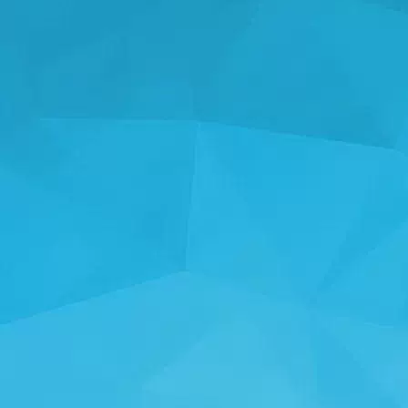
ᲡᲢᲐᲢᲘᲡᲢᲘᲙᲐ
14244 თამაშები
25001 მომხმარებლები