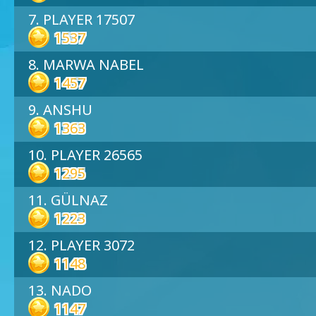
7. PLAYER 17507
1537
8. MARWA NABEL
1457
9. ANSHU
1363
10. PLAYER 26565
1295
11. GÜLNAZ
1223
12. PLAYER 3072
1148
13. NADO
1147