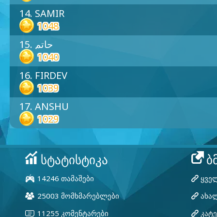
14. SAMIR
1048
15. حاتم
1040
16. FIRDEV
1039
17. ANSHU
1029