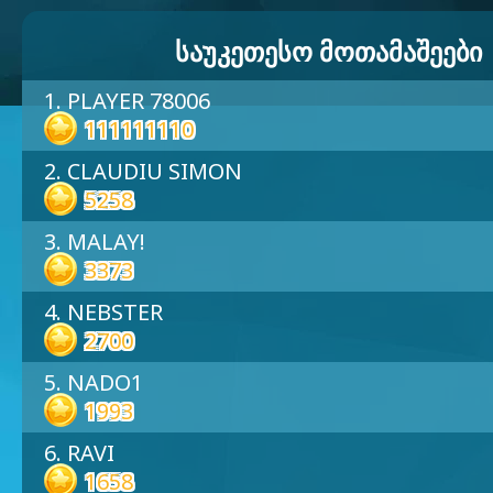
ᲡᲐᲣᲙᲔᲗᲔᲡᲝ ᲛᲝᲗᲐᲛᲐᲨᲔᲔᲑᲘ
1. PLAYER 78006
111111110
2. CLAUDIU SIMON
5258
3. MALAY!
3373
4. NEBSTER
2700
5. NADO1
1993
6. RAVI
1658