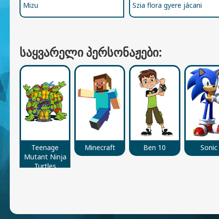
Mizu
Szia flora gyere jácani
ᲡᲐᲧᲕᲐᲠᲔᲚᲘ ᲞᲔᲠᲡᲝᲜᲐᲟᲔᲑᲘ:
Teenage
Minecraft
Ben 10
Sonic
Mutant Ninja
Turtles