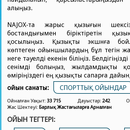
алыңыз.
NAJOX-та жарыс қызығын шексіз
бостандығымен біріктіретін қызы
қосылыңыз. Қызықты экшнға бой
көптеген ойыншылардың бұл тегін ж
неге тәуелді екенін біліңіз. Белдігіңіз
сенімді болыңыз, жылдамдықты қо
өміріңіздегі ең қызықты сапарға дайы
ойын санаты:
СПОРТТЫҚ ОЙЫНДАР
Ойналған Уақыт:
33 715
Дауыстар:
242
О
Жас Шектеуі:
Барлық Жастағыларға Арналған
ОЙЫН ТЕГТЕРІ: