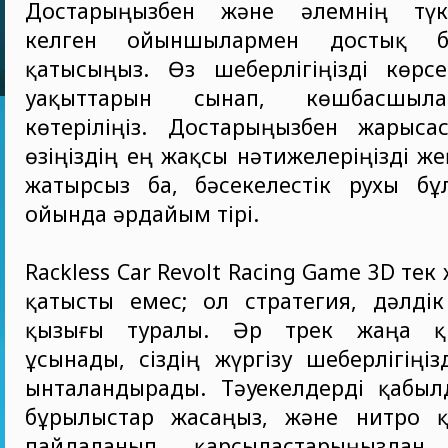
Достарыңызбен және әлемнің түкпі
келген ойыншылармен достық бәс
қатысыңыз. Өз шеберлігіңізді көрсе
уақыттарын сынап, көшбасшыла
көтеріліңіз. Достарыңызбен жарыса
өзіңіздің ең жақсы нәтижелеріңізді ж
жатырсыз ба, бәсекелестік рухы б
ойында әрдайым тірі.
Rackless Car Revolt Racing Game 3D т
қатысты емес; ол стратегия, дәлді
қызығы туралы. Әр трек жаңа қ
ұсынады, сіздің жүргізу шеберлігіңіз
ынталандырады. Тәуекелдерді қабыл
бұрылыстар жасаңыз, және нитро қ
пайдаланып, қарсыластарыңыздан