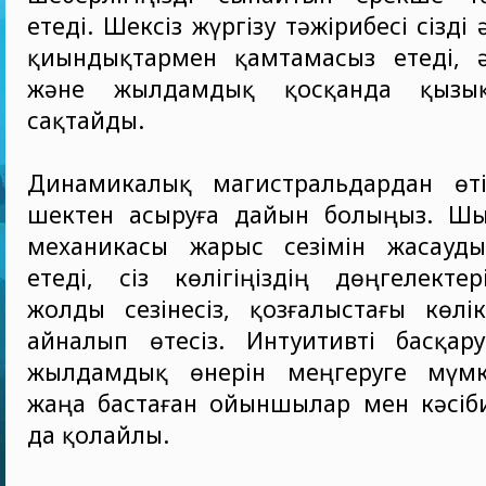
етеді. Шексіз жүргізу тәжірибесі сізд
қиындықтармен қамтамасыз етеді, 
және жылдамдық қосқанда қызық
сақтайды.
Динамикалық магистральдардан өтіп,
шектен асыруға дайын болыңыз. Шы
механикасы жарыс сезімін жасауд
етеді, сіз көлігіңіздің дөңгелекте
жолды сезінесіз, қозғалыстағы көлі
айналып өтесіз. Интуитивті басқару
жылдамдық өнерін меңгеруге мүмкі
жаңа бастаған ойыншылар мен кәсіб
да қолайлы.