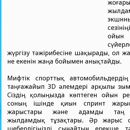
жоғар
жылда
экшнн
сезіні
ойын
сүйерл
жүргізу тәжірибесіне шақырады, ол жа
не екенін жаңа бойымен анықтайды.
Мифтік спорттық автомобильдердің
таңғажайып 3D әлемдері арқылы зымы
Сіздің қолыңызда көптеген ойын ре
соның ішінде қиын спринт жарыс
жарыстары және адамды таң 
жылдамдық тұзақтары. Әр жарыс сі
шеберлігіңізді сынайтын ерекше т