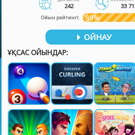
242
33 71
89%
Ойын рейтингі:
ОЙНАУ
ҰҚСАС ОЙЫНДАР: