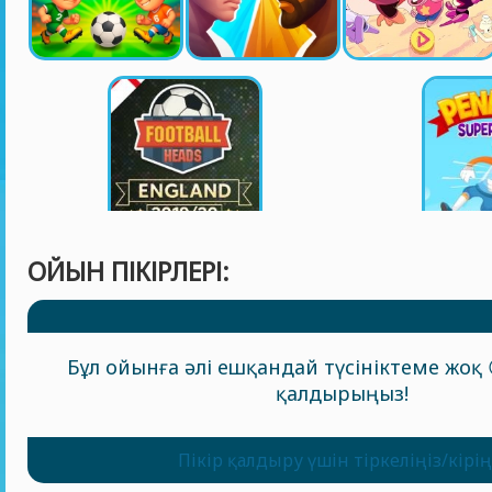
ОЙЫН ПІКІРЛЕРІ:
Бұл ойынға әлі ешқандай түсініктеме жоқ 
қалдырыңыз!
Пікір қалдыру үшін тіркеліңіз/кірің