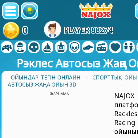
0
PLAYER 88274
Рэклес Автосыз Жаңа 
ОЙЫНДАР ТЕГІН ОНЛАЙН
-
СПОРТТЫҚ ОЙЫ
АВТОСЫЗ ЖАҢА ОЙЫН 3D
ЖАРНАМА
NAJOX
платф
Rackle
Raci
ойын