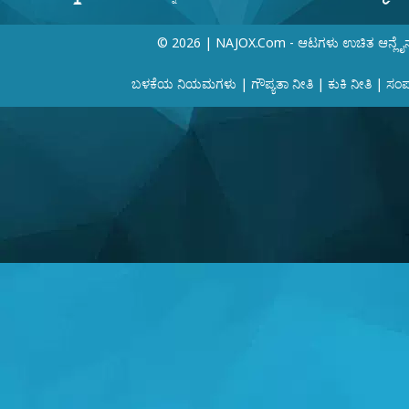
© 2026 | NAJOX.com - ಆಟಗಳು ಉಚಿತ ಆನ್ಲೈ
ಬಳಕೆಯ ನಿಯಮಗಳು
|
ಗೌಪ್ಯತಾ ನೀತಿ
|
ಕುಕಿ ನೀತಿ
|
ಸಂಪರ