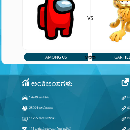
VS
AMONG US
GARFIE
ಅಥವಾ