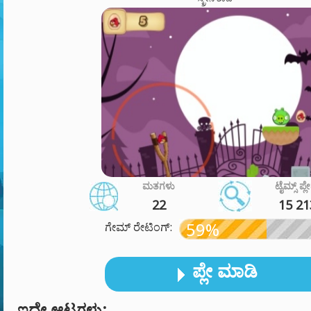
ಮತಗಳು
ಟೈಮ್ಸ್ ಪ್ಲ
22
15 21
59%
ಗೇಮ್ ರೇಟಿಂಗ್:
ಪ್ಲೇ ಮಾಡಿ
ಇದೇ ಆಟಗಳು: