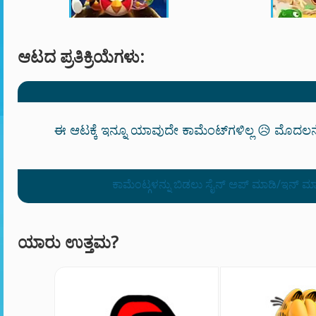
ಆಟದ ಪ್ರತಿಕ್ರಿಯೆಗಳು:
ಈ ಆಟಕ್ಕೆ ಇನ್ನೂ ಯಾವುದೇ ಕಾಮೆಂಟ್‌ಗಳಿಲ್ಲ 😥 ಮೊದಲನ
ಕಾಮೆಂಟ್ಗಳನ್ನು ಬಿಡಲು ಸೈನ್ ಅಪ್ ಮಾಡಿ/ಇನ್ ಮ
ಯಾರು ಉತ್ತಮ?