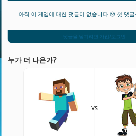
아직 이 게임에 대한 댓글이 없습니다 😥 첫 댓
댓글을 남기려면 가입/로그인
누가 더 나은가?
VS