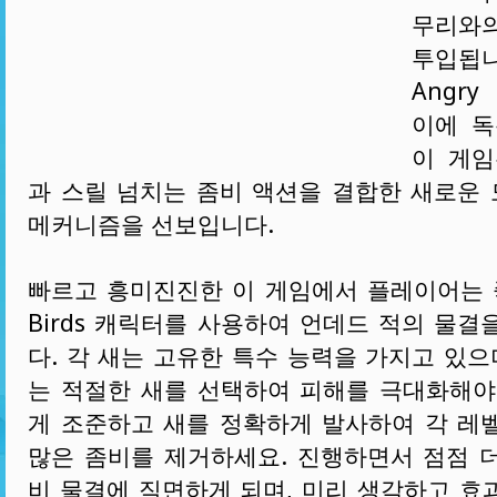
무리와의
투입됩
Angry
이에 독
이 게임
과 스릴 넘치는 좀비 액션을 결합한 새로운
메커니즘을 선보입니다.
빠르고 흥미진진한 이 게임에서 플레이어는 좋
Birds 캐릭터를 사용하여 언데드 적의 물결
다. 각 새는 고유한 특수 능력을 가지고 있으
는 적절한 새를 선택하여 피해를 극대화해야
게 조준하고 새를 정확하게 발사하여 각 레
많은 좀비를 제거하세요. 진행하면서 점점 
비 물결에 직면하게 되며, 미리 생각하고 효