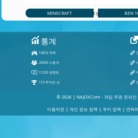
MINECRAFT
BEN 1
또는
© 2026 | NAJOX.com - 게임 무료 온라인
이용약관
|
개인 정보 정책
|
쿠키 정책
|
연락