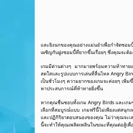
และยิงนกของคุณอย่างแม่นยำเพื่อกำจัดซอมบี้ใ
เผชิญกับฝูงซอมบี้ที่ยากขึ้นเรื่อยๆ ซึ่งคุณจ
เกมมีด่านต่างๆ มากมายพร้อมความท้าทายและอ
สดใสและรูปแบบการเล่นที่ลื่นไหล Angry Birds
เป็นชั่วโมงๆ ความยากของเกมจะค่อยๆ เพิ่มขึ้น 
หาประสบการณ์ที่ท้าทายยิ่งขึ้น
หากคุณชื่นชอบทั้งเกม Angry Birds และเกมซ
เลือกที่สมบูรณ์แบบ เกมฟรีนี้ไม่เพียงแต่สนุกเ
และปฏิกิริยาตอบสนองของคุณ ไม่ว่าคุณจะเล่นเ
นี้จะทำให้คุณเพลิดเพลินในขณะที่คุณต่อสู้เพ