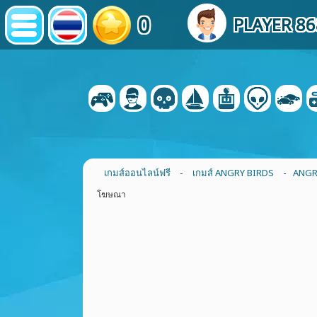
0
PLAYER 8
เกมส์ออนไลน์ฟรี
-
เกมส์ ANGRY BIRDS
- ANGRY 
โฆษณา