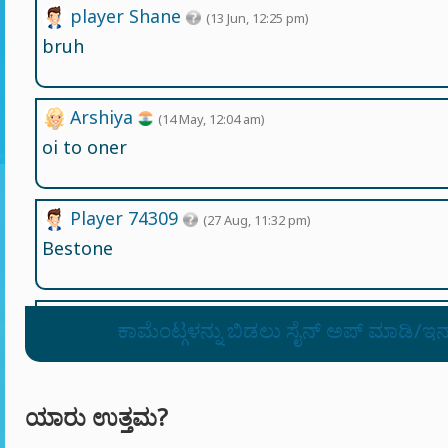
player Shane
(13 Jun, 12:25 pm)
bruh
Arshiya
(14 May, 12:04 am)
oi to oner
Player 74309
(27 Aug, 11:32 pm)
Bestone
Player 23905
(22 Aug, 5:33 pm)
ಕಾಮೆಂಟ್ಗಳನ್ನು ಬಿಡಲು ಸೈನ್ ಅಪ್ ಮಾಡಿ/ಇ
21aout10:40pm
ಯಾರು ಉತ್ತಮ?
Player 25091
(25 Jul, 10:09 pm)