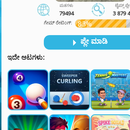
ಮತಗಳು
ಟೈಮ್ಸ್ ಪ್ಲ
79494
3 879 
83%
ಗೇಮ್ ರೇಟಿಂಗ್:
ಪ್ಲೇ ಮಾಡಿ
ಇದೇ ಆಟಗಳು: