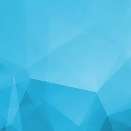
Player 66248
(5 May, 5:54 pm)
βγωγ
Player 66248
(5 May, 5:54 pm)
ρεφδφσφωδβγβγβφρβγρβγρφδφψσδφωψσδψ
Yura
(9 Apr, 11:04 pm)
BRUH
Player 66248
(5 May, 5:50 pm)
σα τι θελετε τι θελουμε σα ευχαριστο
valen Xd 2023