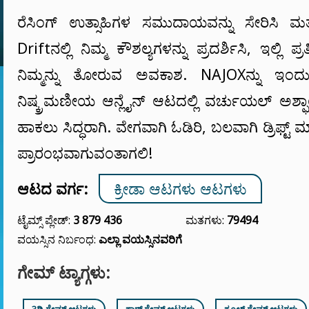
ರೆಸಿಂಗ್ ಉತ್ಸಾಹಿಗಳ ಸಮುದಾಯವನ್ನು ಸೇರಿಸಿ ಮತ
Drift‌ನಲ್ಲಿ ನಿಮ್ಮ ಕೌಶಲ್ಯಗಳನ್ನು ಪ್ರದರ್ಶಿಸಿ, ಇಲ್ಲಿ ಪ
ನಿಮ್ಮನ್ನು ತೋರುವ ಅವಕಾಶ. NAJOXನ್ನು ಇಂ
ನಿಷ್ಕ್ರಮಣೀಯ ಆನ್ಲೈನ್ ಆಟದಲ್ಲಿ ವರ್ಚುಯಲ್ ಅಶ್ಫಾಲ
ಹಾಕಲು ಸಿದ್ಧರಾಗಿ. ವೇಗವಾಗಿ ಓಡಿರಿ, ಬಲವಾಗಿ ಡ್ರಿಫ್ಟ್
ಪ್ರಾರಂಭವಾಗುವಂತಾಗಲಿ!
ಆಟದ ವರ್ಗ:
ಕ್ರೀಡಾ ಆಟಗಳು ಆಟಗಳು
ಟೈಮ್ಸ್ ಪ್ಲೇಡ್:
3 879 436
ಮತಗಳು:
79494
ವಯಸ್ಸಿನ ನಿರ್ಬಂಧ:
ಎಲ್ಲಾ ವಯಸ್ಸಿನವರಿಗೆ
ಗೇಮ್ ಟ್ಯಾಗ್ಗಳು: