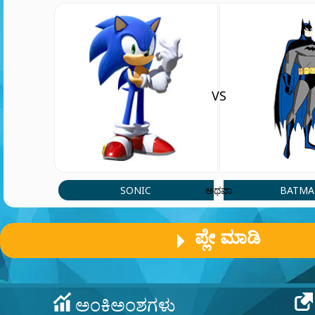
Abraham
Player 35695
(2 Aug, 11:24 pm)
Oi
VS
Pailita26
(28 Jun, 10:39 pm)
Hola
SONIC
BATM
ಅಥವಾ
Player 16473
(14 Apr, 10:09 am)
hola
ಪ್ಲೇ ಮಾಡಿ
JTR
(14 Apr, 2:12 am)
Minecraft