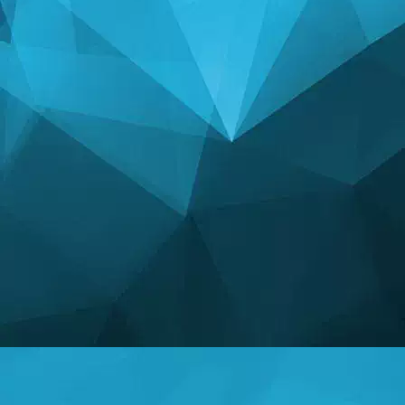
(1 Apr, 6:13 pm)
Hola
dana
(10 Mar, 9:14 pm)
WOW
Player 66248
(5 May, 5:51 pm)
ευχαριστο
LYVAN
(1 Mar, 1:57 am)
Slt
ಅಂಕಿಅಂಶಗಳು
Player 66248
(5 May, 5:52 pm)
το ενα τα πολλα ειναι πιο λιγα
14242 ಆಟಗಳು