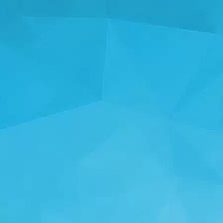
Hola
Hs game
(6 Sep, 6:03 pm)
Something
Shirinov Mustafo
(15 Aug, 4:58 pm)
Spider man
Shirinov Mustafo
(15 Aug, 4:57 pm)
Roblox
Player 78990
(9 Jun, 2:42 am)
أحلى تطبيق كفو