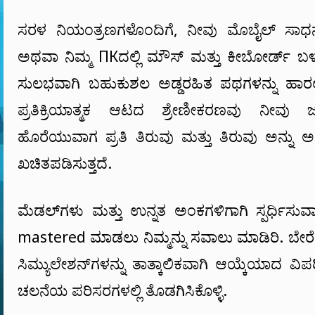
ಸರಳ ನಿಯಂತ್ರಣಗಳೊಂದಿಗೆ, ನೀವು ಮೊಬೈಲ್ ಸಾಧನಗ
ಅಥವಾ ನಿಮ್ಮ ПКದಲ್ಲಿ ಮೌಸ್ ಮತ್ತು ಕೀಬೋರ್ಡ್
ಸುಲಭವಾಗಿ ಬಹುಕುಶಲ ಅಡ್ಡರಹಿತ ಪಥಗಳನ್ನು ಹಾರಲು 
ಪ್ರತಿಕ್ರಿಯಾತ್ಮಕ ಆಟದ ಶ್ರೇಣೀಕರಣವು ನೀವು ಜ
ಹೊರೆಯುವಾಗ ಪ್ರತಿ ತಿರುವು ಮತ್ತು ತಿರುವು ಅನ್ನು
ಖಚಿತಪಡಿಸುತ್ತದೆ.
ಮೆಡಲ್‌ಗಳು ಮತ್ತು ಉನ್ನತ ಅಂಕಗಳಿಗಾಗಿ ಸ್ಪರ್ಧಿಸುವಾಗ 
mastered ಮಾಡಲು ನಿಮ್ಮನ್ನು ಸವಾಲು ಮಾಡಿರಿ. ಬೇರೆ
ಸಿಮ್ಯುಲೇಶನ್‌ಗಳನ್ನು ತಾತ್ಕಾಲಿಕವಾಗಿ ಆಯ್ಕೆಯಾದ ವಿಪರೀತ
ಚಲನೆಯ ಪರಿಸರಗಳಲ್ಲಿ ತೊಡಗಿಸಿಕೊಳ್ಳಿ.