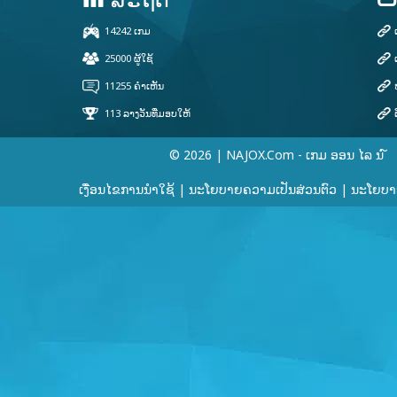
© 2026 | NAJOX.com - ເກມ ອອນ ໄລ ນ ໌
ເງື່ອນໄຂການນໍາໃຊ້
|
ນະໂຍບາຍຄວາມເປັນສ່ວນຕົວ
|
ນະໂຍບາຍ