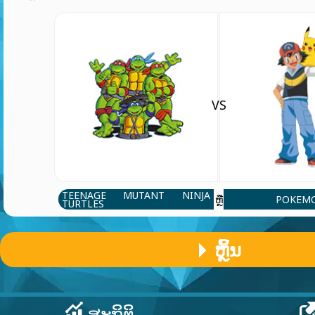
VS
TEENAGE MUTANT NINJA
POKEM
ຫຼື
TURTLES
ຫຼິ້ນ