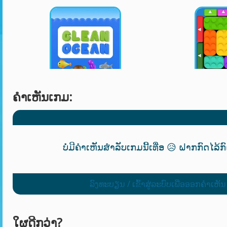
ຄໍາເຫັນເກມ:
ບໍ່ມີຄຳເຫັນສຳລັບເກມນີ້ເທື່ອ 😥 ຝາກກົດໄລ້ກ
ລົງທະບຽນ / ເຂົ້າສູ່ລະບົບເພື່ອອອກຄໍາເຫັນ
ໃຜດີກວ່າ?