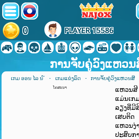
0
PLAYER 15586
ການຈັບຄູ່ວົງແຫວນສ
ເກມ ອອນ ໄລ ນ ໌
-
ເກມແຂ່ງລົດ
- ການຈັບຄູ່ວົງແຫວນສີ
ໂຄສະນາ
ແຫວນສີ
ແມ່ນເກ
ລຽງທີ່ມ
ເສບຕິດ
ແຫວນງ່
ປະສົບກາ