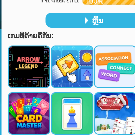
100%
ການຈັດອັນດັບເກມ:
ຫຼິ້ນ
ເກມທີ່ຄ້າຍຄືກັນ: