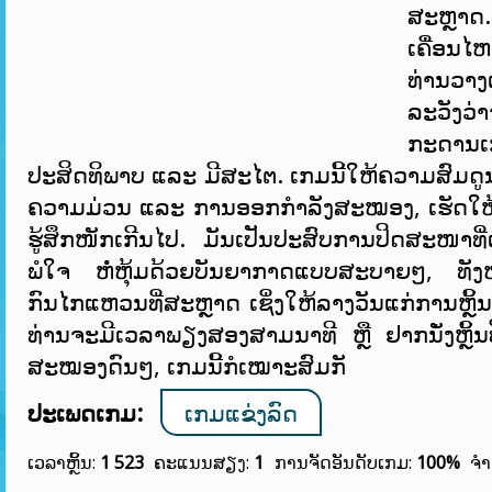
ສະຫຼາ
ເຄື່ອນໄຫ
ທ່ານວາງ
ລະວັງວ່
ກະດານເກ
ປະສິດທິພາບ ແລະ ມີສະໄຕ. ເກມນີ້ໃຫ້ຄວາມສົມດູນ
ຄວາມມ່ວນ ແລະ ການອອກກຳລັງສະໝອງ, ເຮັດໃຫ້ທ
ຮູ້ສຶກໜັກເກີນໄປ. ມັນເປັນປະສົບການປິດສະໜາທີ
ພໍໃຈ ຫໍ່ຫຸ້ມດ້ວຍບັນຍາກາດແບບສະບາຍໆ, ທັງໝົດນ
ກົນໄກແຫວນທີ່ສະຫຼາດ ເຊິ່ງໃຫ້ລາງວັນແກ່ການຫຼິ້ນທີ
ທ່ານຈະມີເວລາພຽງສອງສາມນາທີ ຫຼື ຢາກນັ່ງຫຼິ
ສະໝອງດົນໆ, ເກມນີ້ກໍເໝາະສົມກັ
ປະເພດເກມ:
ເກມແຂ່ງລົດ
ເວລາຫຼິ້ນ:
1 523
ຄະແນນສຽງ:
1
ການຈັດອັນດັບເກມ:
100%
ຈຳ