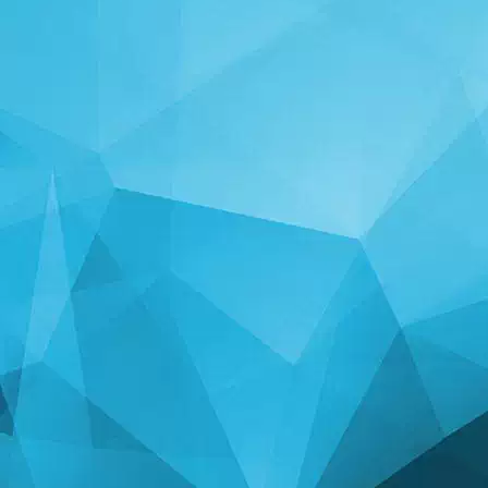
ສະຖິຕິ
14242 ເກມ
25000 ຜູ້ໃຊ້
11255 ຄຳເຫັນ
113 ລາງວັນທີ່ມອບໃຫ້