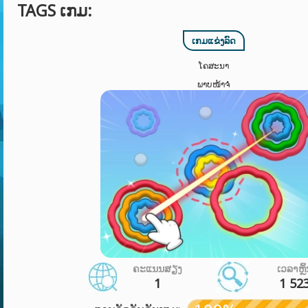
TAGS ເກມ:
ເກມແຂ່ງລົດ
ໂຄສະນາ
ພາບໜ້າຈໍ
ຄະແນນສຽງ
ເວລາຫຼິ
1
1 52