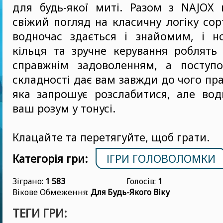
для будь-якої миті. Разом з NAJOX 
свіжий погляд на класичну логіку сор
водночас здається і знайомим, і но
кільця та зручне керування роблять
справжнім задоволенням, а поступо
складності дає вам завжди до чого пра
яка запрошує розслабитися, але вод
ваш розум у тонусі.
Клацайте та перетягуйте, щоб грати.
Категорія гри:
ІГРИ ГОЛОВОЛОМКИ
Зіграно:
1 583
Голосів:
1
Вікове Обмеження:
Для Будь-Якого Віку
ТЕГИ ГРИ: