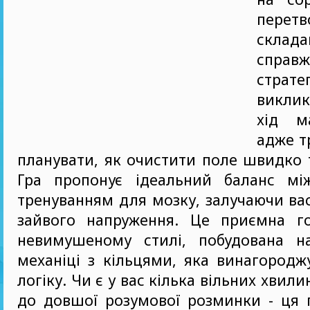
перет
склада
справж
страте
викли
хід м
адже т
планувати, як очистити поле швидко 
Гра пропонує ідеальний баланс мі
тренуванням для мозку, залучаючи вас
зайвого напруження. Це приємна г
невимушеному стилі, побудована н
механіці з кільцями, яка винагороджу
логіку. Чи є у вас кілька вільних хвили
до довшої розумової розминки - ця 