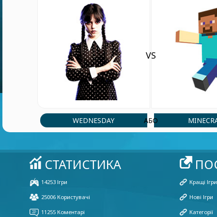
VS
WEDNESDAY
MINECR
АБО