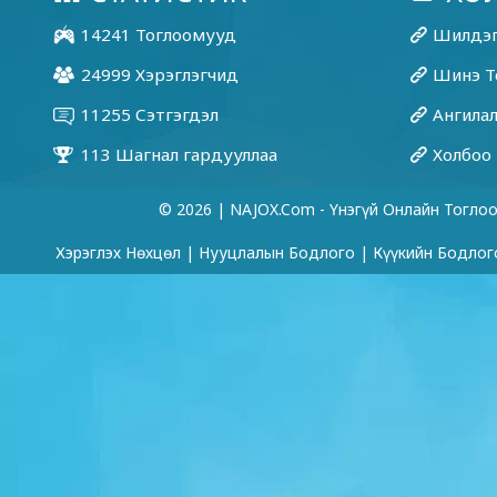
© 2026 | NAJOX.com - Үнэгүй Онлайн Тогло
Хэрэглэх Нөхцөл
|
Нууцлалын Бодлого
|
Күүкийн Бодлог