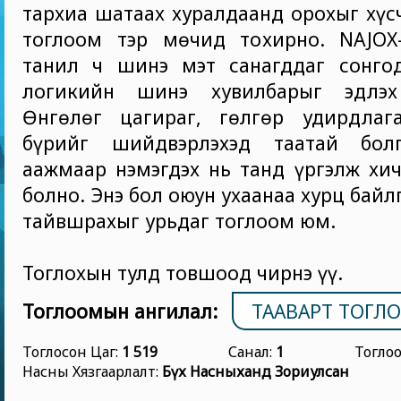
тархиа шатаах хуралдаанд орохыг хүсч
тоглоом тэр мөчид тохирно. NAJOX
танил ч шинэ мэт санагддаг сонгод
логикийн шинэ хувилбарыг эдлэх
Өнгөлөг цагираг, гөлгөр удирдла
бүрийг шийдвэрлэхэд таатай болг
аажмаар нэмэгдэх нь танд үргэлж хич
болно. Энэ бол оюун ухаанаа хурц байл
тайвшрахыг урьдаг тоглоом юм.
Тоглохын тулд товшоод чирнэ үү.
Тоглоомын ангилал:
ТААВАРТ ТОГЛ
Тоглосон Цаг:
1 519
Санал:
1
Тогло
Насны Хязгаарлалт:
Бүх Насныханд Зориулсан