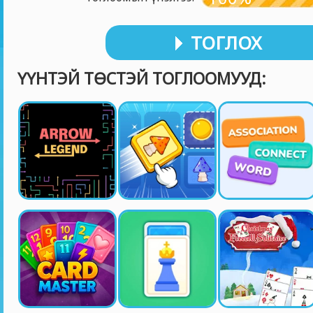
ТОГЛОХ
ҮҮНТЭЙ ТӨСТЭЙ ТОГЛООМУУД: