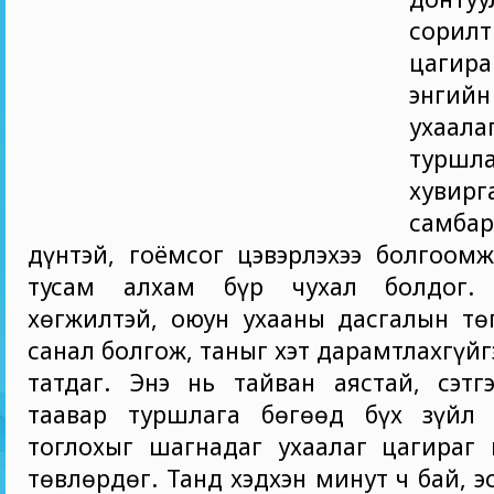
сори
цагир
энгий
ухаала
туршл
хуви
самбар
дүнтэй, гоёмсог цэвэрлэхээ болгоом
тусам алхам бүр чухал болдог.
хөгжилтэй, оюун ухааны дасгалын тө
санал болгож, таныг хэт дарамтлахгүй
татдаг. Энэ нь тайван аястай, сэтг
таавар туршлага бөгөөд бүх зүйл
тоглохыг шагнадаг ухаалаг цагираг 
төвлөрдөг. Танд хэдхэн минут ч бай, э