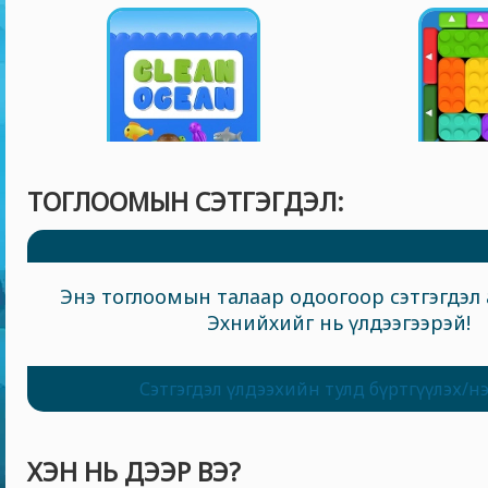
ТОГЛООМЫН СЭТГЭГДЭЛ:
Энэ тоглоомын талаар одоогоор сэтгэгдэл 
Эхнийхийг нь үлдээгээрэй!
Сэтгэгдэл үлдээхийн тулд бүртгүүлэх/н
ХЭН НЬ ДЭЭР ВЭ?