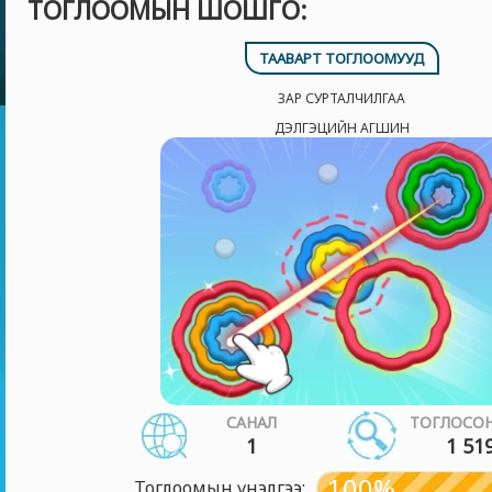
ТОГЛООМЫН ШОШГО:
ТААВАРТ ТОГЛООМУУД
ЗАР СУРТАЛЧИЛГАА
ДЭЛГЭЦИЙН АГШИН
САНАЛ
ТОГЛОСОН
1
1 51
100%
Тоглоомын үнэлгээ: