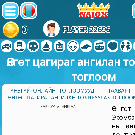
0
PLAYER 22696
Өнгөт цагираг ангилан т
тоглоом
ҮНЭГҮЙ ОНЛАЙН ТОГЛООМУУД
-
ТААВАРТ
ӨНГӨТ ЦАГИРАГ АНГИЛАН ТОХИРУУЛАХ ТОГЛОО
ЗАР СУРТАЛЧИЛГАА
Өнгөт
Эрэмб
нь өн
донтуу