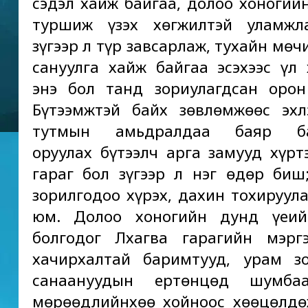
сэдэл хайж байгаа, долоо хоногий
туршиж үзэх хөгжилтэй уламжла
зүгээр л түр завсарлаж, тухайн мөч
сануулга хайж байгаа эсэхээс үл
энэ бол танд зориулагдсан оро
Бүтээмжтэй байх зөвлөмжөөс эх
тутмын амьдралдаа баяр бая
оруулах бүтээлч арга замууд хүрт
гараг бол зүгээр л нэг өдөр биш
зорилгодоо хүрэх, дахин тохируул
юм. Долоо хоногийн дунд үеий
болгодог Лхагва гарагийн мэрг
хачирхалтай баримтууд, урам з
санаануудын ертөнцөд шумба
мөрөөдлийнхөө хойноос хөөцөлдө