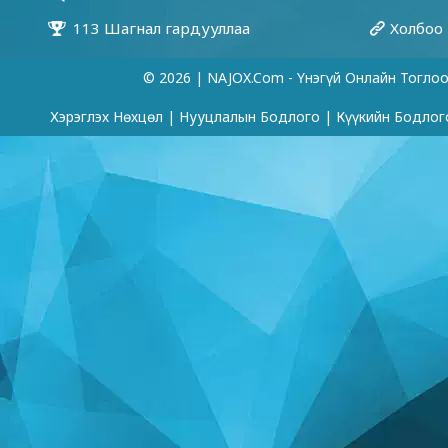
© 2026 | NAJOX.com - Үнэгүй Онлайн Тогло
Хэрэглэх Нөхцөл
|
Нууцлалын Бодлого
|
Күүкийн Бодлог