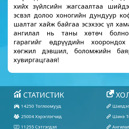
хийх зүйлсийн жагсаалтаа шийд
эсвэл долоо хоногийн дундуур ко
шалтаг хайж байгаа эсэхээс үл хам
ангилал нь таны хөтөч болно
гарагийг өдрүүдийн хоорондох 
хөгжил дэвшил, боломжийн бая
хувиргацгаая!