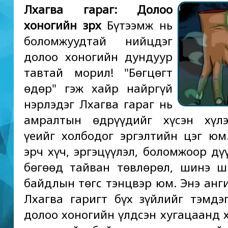
Лхагва гараг: Долоо
хоногийн зүрх
Бүтээмж нь
боломжуудтай нийцдэг
долоо хоногийн дундуур
тавтай морил! "Бөгцөгт
өдөр" гэж хайр найргүй
нэрлэдэг Лхагва гараг нь
амралтын өдрүүдийг хүсэн хүлэ
үеийг холбодог эргэлтийн цэг юм
эрч хүч, эргэцүүлэл, боломжоор дү
бөгөөд тайван төвлөрөл, шинэ 
байдлын төгс тэнцвэр юм. Энэ анг
Лхагва гаригт бүх зүйлийг тэмдэг
долоо хоногийн үлдсэн хугацаанд х