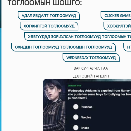
ТОГЛООМЫН ШОШГО:
АДАЛ ЯВДАЛТ ТОГЛООМУУД
CLICKER GAM
ХӨГЖИЛТЭЙ ТОГЛООМУУД
ХӨГЖИЛТЭЙ
ХӨВГҮҮДЭД ЗОРИУЛСАН ТОГЛООМУУД ТОГЛООМЫН 
ОХИДЫН ТОГЛООМУУД ТОГЛООМЫН ТОГЛООМУУД
H
WEDNESDAY ТОГЛООМУУД
ЗАР СУРТАЛЧИЛГАА
ДЭЛГЭЦИЙН АГШИН