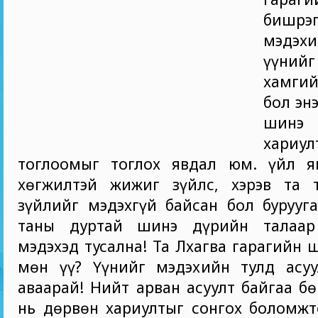
бишрэг
мэдэх
үүни
хамги
бол эн
шин
хариул
тоглоомыг тоглох явдал юм. үйл яв
хөгжилтэй жижиг зүйлс, хэрэв та
зүйлийг мэдэхгүй байсан бол бурууг
таны дуртай шинэ дүрийн талаар
мэдэхэд тусална! Та Лхагва гарагийн 
мөн үү? Үүнийг мэдэхийн тулд асуу
аваарай! Нийт арван асуулт байгаа бө
нь дөрвөн хариултыг сонгох боломжт