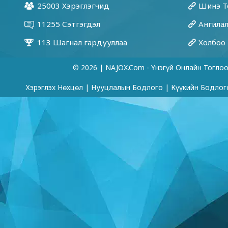
© 2026 | NAJOX.com - Үнэгүй Онлайн Тогло
Хэрэглэх Нөхцөл
|
Нууцлалын Бодлого
|
Күүкийн Бодлог