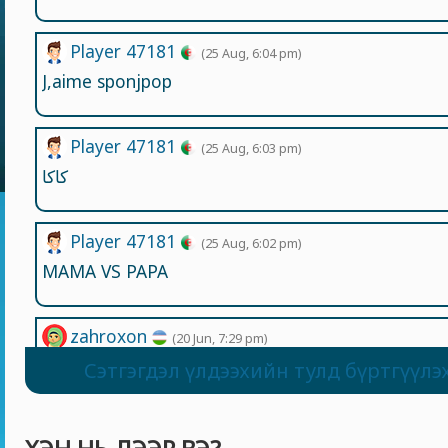
Player 47181
(25 Aug, 6:04 pm)
J,aime sponjpop
Player 47181
(25 Aug, 6:03 pm)
كاكا
Player 47181
(25 Aug, 6:02 pm)
MAMA VS PAPA
zahroxon
(20 Jun, 7:29 pm)
Zorekan
Сэтгэгдэл үлдээхийн тулд бүртгүүлэ
Dadime
(22 May, 1:50 pm)