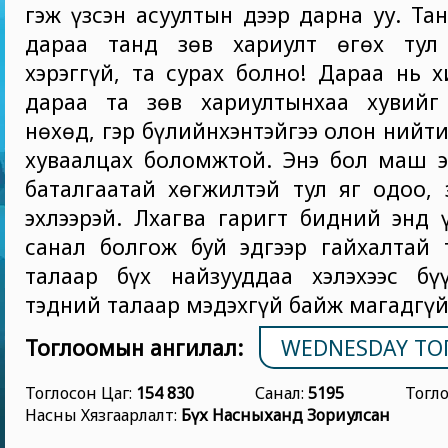
гэж үзсэн асуултын дээр дарна уу. Та
дараа танд зөв хариулт өгөх тул
хэрэггүй, та сурах болно! Дараа нь 
дараа та зөв хариултынхаа хувийг
нөхөд, гэр бүлийнхэнтэйгээ олон нийт
хуваалцах боломжтой. Энэ бол маш э
баталгаатай хөгжилтэй тул яг одоо, 
эхлээрэй. Лхагва гаригт бидний энд 
санал болгож буй эдгээр гайхалтай 
талаар бүх найзууддаа хэлэхээс бүү
тэдний талаар мэдэхгүй байж магадгүй
Тоглоомын ангилал:
WEDNESDAY Т
Тоглосон Цаг:
154 830
Санал:
5195
Тогл
Насны Хязгаарлалт:
Бүх Насныханд Зориулсан