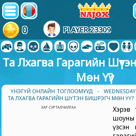
0
PLAYER 23309
Та Лхагва Гарагийн Шүтэ
Мөн Үү?
ҮНЭГҮЙ ОНЛАЙН ТОГЛООМУУД
-
WEDNESDAY
ТА ЛХАГВА ГАРАГИЙН ШҮТЭН БИШРЭГЧ МӨН ҮҮ?
ЗАР СУРТАЛЧИЛГАА
Хэрэв 
шоуны 
үзсэн 
гара