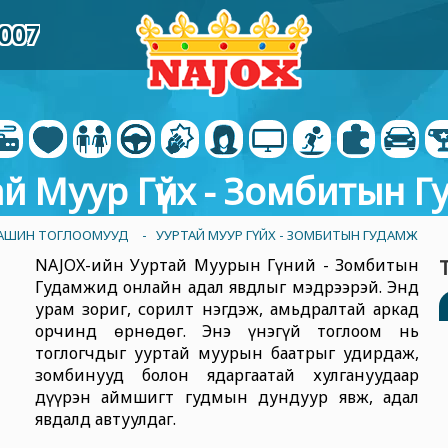
6007
й Муур Гүйх - Зомбитын 
АШИН ТОГЛООМУУД
- УУРТАЙ МУУР ГҮЙХ - ЗОМБИТЫН ГУДАМЖ
NAJOX-ийн Ууртай Муурын Гүний - Зомбитын
Гудамжид онлайн адал явдлыг мэдрээрэй. Энд
урам зориг, сорилт нэгдэж, амьдралтай аркад
орчинд өрнөдөг. Энэ үнэгүй тоглоом нь
тоглогчдыг ууртай муурын баатрыг удирдаж,
зомбинууд болон ядаргаатай хулгануудаар
дүүрэн аймшигт гудмын дундуур явж, адал
явдалд автуулдаг.