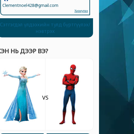
Clementnoel428@gmail.com
Хариулах
Сэтгэгдэл үлдээхийн тулд бүртгүүлэх/
нэвтрэх
ХЭН НЬ ДЭЭР ВЭ?
VS