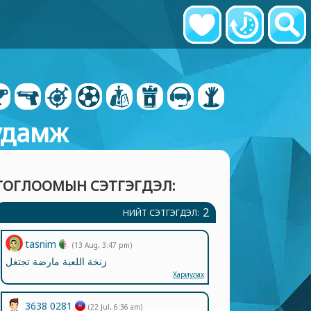
Гудамж
ТОГЛООМЫН СЭТГЭГДЭЛ:
2
НИЙТ СЭТГЭГДЭЛ:
tasnim
(13 Aug, 3:47 pm)
زنخة اللعبة مارضة تجتغل
Хариулах
3638 0281
(22 Jul, 6:36 am)