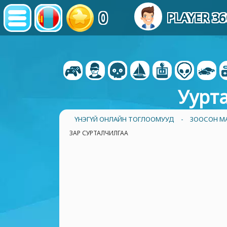
0
PLAYER 3
Уурта
ҮНЭГҮЙ ОНЛАЙН ТОГЛООМУУД
-
ЗООСОН М
ЗАР СУРТАЛЧИЛГАА