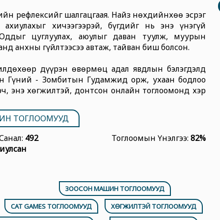
ийн рефлексийг шалгацгаая. Найз нөхдийнхөө эсрэг
 ахиулахыг хичээгээрэй, бүгдийг нь энэ үнэгүй
 Оддыг цуглуулах, аюулыг даван туулж, муурын
нд анхны гүйлтээсээ автаж, тайван биш болсон.
жилдөхөөр дүүрэн өвөрмөц адал явдлын бэлэгдэлд
н Гүний - Зомбитын Гудамжид орж, ухаан бодлоо
рч, энэ хөгжилтэй, донтсон онлайн тоглоомонд хэр
ИН ТОГЛООМУУД
Санал:
492
Тоглоомын Үнэлгээ:
82%
иулсан
ЗООСОН МАШИН ТОГЛООМУУД
CAT GAMES ТОГЛООМУУД
ХӨГЖИЛТЭЙ ТОГЛООМУУД