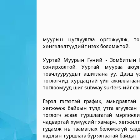
муурын цуглуулгаа өргөжүүлж, т
хөнгөлөлтүүдийг нээх боломжтой.
Ууртай Муурын Гүний - Зомбитын 
сонирхолтой. Ууртай муураа аюу
товчлууруудыг ашиглана уу. Дээш ү
тоглогчид хурдацтай үйл ажиллагаан
тоглоомууд шиг subway surfers-ийг са
Гэрэл гэгээтэй график, амьдралта
хөгжөөж байхын тулд утга агуулсан 
тоглогч эсвэл туршлагатай мэргэжли
чадвартай хүмүүсийг хамарч, хөгжилтэ
гудамж нь таамаглах боломжгүй саад
явдлын туршлага бүр ялгаатай байдаг.