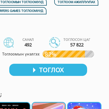
 ТОГЛООМЫН ТОГЛООМУУД
ТОГЛООМ АЖИЛЛУУЛАХ
URFERS GAMES ТОГЛООМУУД
САНАЛ
ТОГЛОСОН ЦАГ
492
57 822
82%
Тоглоомын үнэлгээ:
ТОГЛОХ
: