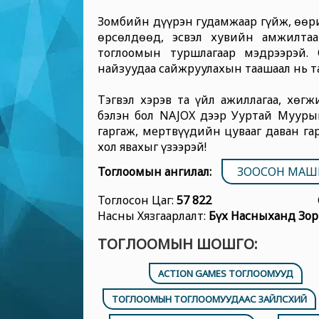
Зомбийн дүүрэн гудамжаар гүйж, өөр
өрсөлдөөд, эсвэл хувийн амжилтаа
тоглоомын туршлагаар мэдрээрэй.
найзуудаа сайжруулахын таашаал нь та
Тэгвэл хэрэв та үйл ажиллагаа, хөг
бэлэн бол NAJOX дээр Ууртай Мууры
гаргаж, мертвүүдийн цувааг даван га
хол явахыг үзээрэй!
Тоглоомын ангилал:
ЗООСОН МАШ
Тоглосон Цаг:
57 822
Насны Хязгаарлалт:
Бүх Насныханд Зор
ТОГЛООМЫН ШОШГО:
ACTION GAMES ТОГЛООМУУД
ТОГЛООМЫН ТОГЛООМУУДААС ЗАЙЛСХИЙ