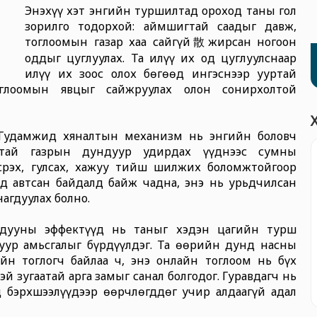
Энэхүү хэт энгийн туршилтад ороход таны гол
зорилго тодорхой: аймшигтай саадыг давж,
тоглоомын газар хаа сайгүй散жирсан ногоон
оддыг цуглуулах. Та илүү их од цуглуулснаар
илүү их зоос олох бөгөөд ингэснээр ууртай
оглоомын явцыг сайжруулах олон сонирхолтой
Гудамжид хяналтын механизм нь энгийн боловч
лтай газрын дундуур удирдах үүднээс сумны
срэх, гулсах, хажуу тийш шилжих боломжтойгоор
д автсан байдалд байж чадна, энэ нь урьдчилсан
нагдуулах болно.
й дууны эффектүүд нь таныг хэдэн цагийн турш
уур амьсгалыг бүрдүүлдэг. Та өөрийн дунд насны
йн тоглогч байлаа ч, энэ онлайн тоглоом нь бүх
й зугаатай арга замыг санал болгодог. Гуравдагч нь
 бэрхшээлүүдээр өөрчлөгддөг учир алдаагүй адал