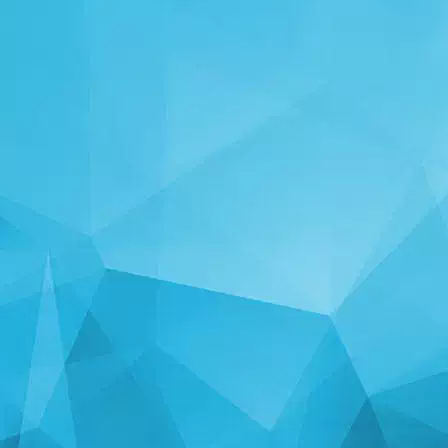
STATYSTYKA
14239 Gry
N
24997 Użytkownicy