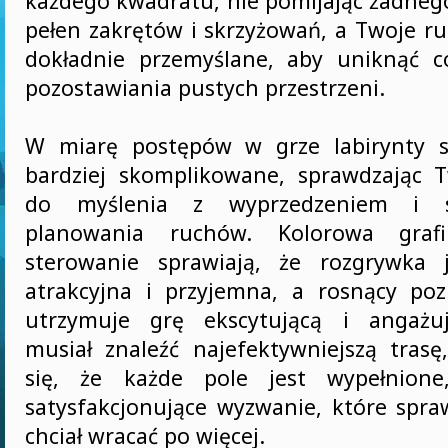
każdego kwadratu, nie pomijając żadnego
pełen zakrętów i skrzyżowań, a Twoje r
dokładnie przemyślane, aby uniknąć c
pozostawiania pustych przestrzeni.
W miarę postępów w grze labirynty st
bardziej skomplikowane, sprawdzając 
do myślenia z wyprzedzeniem i st
planowania ruchów. Kolorowa graf
sterowanie sprawiają, że rozgrywka j
atrakcyjna i przyjemna, a rosnący po
utrzymuje grę ekscytującą i angażuj
musiał znaleźć najefektywniejszą tras
się, że każde pole jest wypełnione
satysfakcjonujące wyzwanie, które spraw
chciał wracać po więcej.