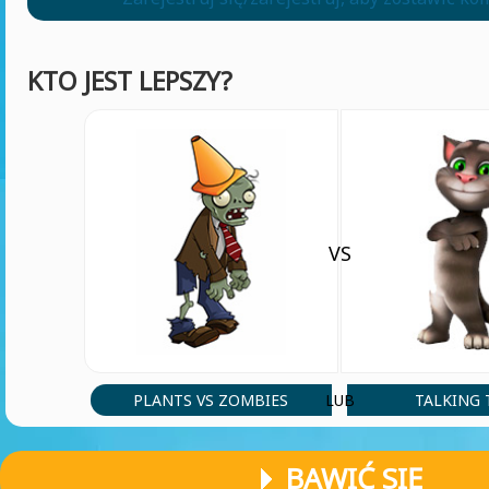
KTO JEST LEPSZY?
VS
PLANTS VS ZOMBIES
TALKING
LUB
BAWIĆ SIĘ