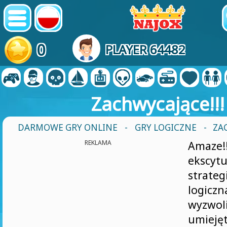
0
PLAYER 64482
Zachwycające!!!
DARMOWE GRY ONLINE
-
GRY LOGICZNE
- ZA
REKLAMA
Ama
ekscyt
strat
logic
wyzw
umiejęt