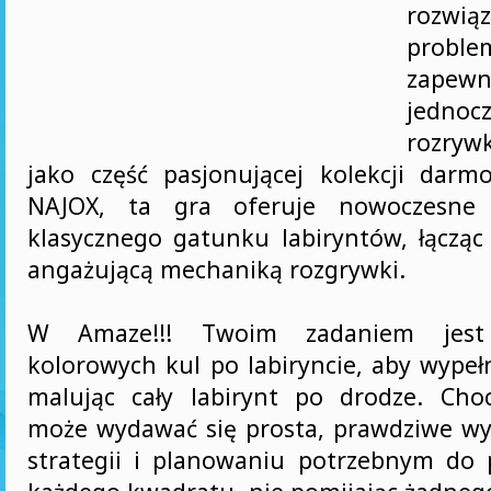
rozwią
proble
zapewn
jednoc
rozryw
jako część pasjonującej kolekcji dar
NAJOX, ta gra oferuje nowoczesne 
klasycznego gatunku labiryntów, łącząc 
angażującą mechaniką rozgrywki.
W Amaze!!! Twoim zadaniem jest 
kolorowych kul po labiryncie, aby wypeł
malując cały labirynt po drodze. Cho
może wydawać się prosta, prawdziwe w
strategii i planowaniu potrzebnym do