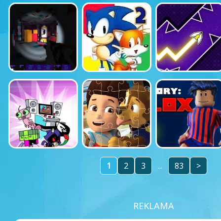
1
2
3
...
83
>
REKLAMA