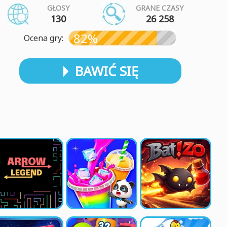
GŁOSY
GRANE CZASY
130
26 258
82%
Ocena gry:
BAWIĆ SIĘ