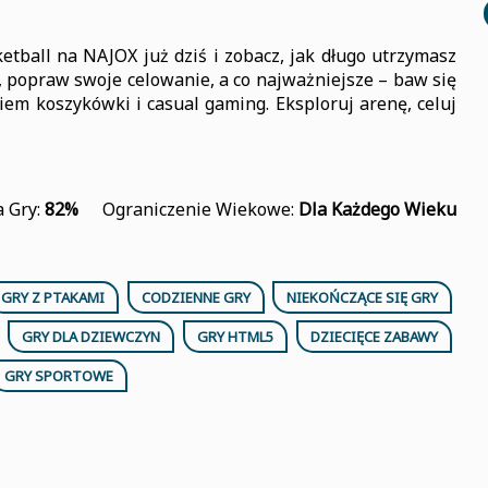
etball na NAJOX już dziś i zobacz, jak długo utrzymasz
, popraw swoje celowanie, a co najważniejsze – baw się
iem koszykówki i casual gaming. Eksploruj arenę, celuj
 Gry:
82%
Ograniczenie Wiekowe:
Dla Każdego Wieku
GRY Z PTAKAMI
CODZIENNE GRY
NIEKOŃCZĄCE SIĘ GRY
GRY DLA DZIEWCZYN
GRY HTML5
DZIECIĘCE ZABAWY
GRY SPORTOWE