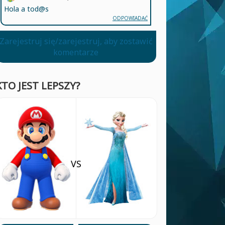
Hola a tod@s
ODPOWIADAĆ
Zarejestruj się/zarejestruj, aby zostawić
komentarze
KTO JEST LEPSZY?
VS