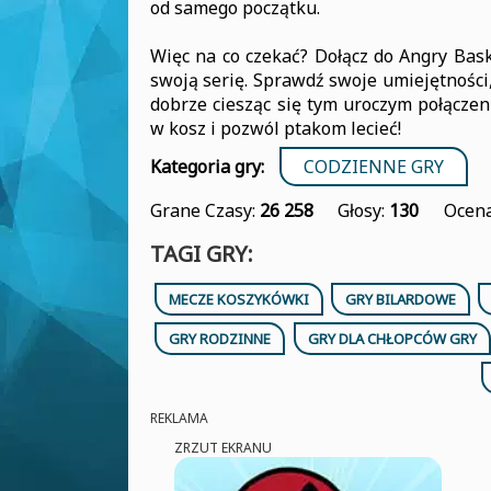
od samego początku.
Więc na co czekać? Dołącz do Angry Bask
swoją serię. Sprawdź swoje umiejętności
dobrze ciesząc się tym uroczym połączen
w kosz i pozwól ptakom lecieć!
Kategoria gry:
CODZIENNE GRY
Grane Czasy:
26 258
Głosy:
130
Ocena
TAGI GRY:
MECZE KOSZYKÓWKI
GRY BILARDOWE
GRY RODZINNE
GRY DLA CHŁOPCÓW GRY
REKLAMA
ZRZUT EKRANU