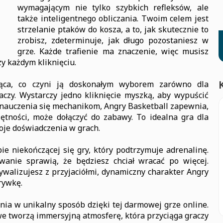
wymagającym nie tylko szybkich refleksów, ale
także inteligentnego obliczania. Twoim celem jest
strzelanie ptaków do kosza, a to, jak skutecznie to
zrobisz, zdeterminuje, jak długo pozostaniesz w
grze. Każde trafienie ma znaczenie, więc musisz
zy każdym kliknięciu.
ająca, co czyni ją doskonałym wyborem zarówno dla
aczy. Wystarczy jedno kliknięcie myszką, aby wypuścić
o nauczenia się mechanikom, Angry Basketball zapewnia,
ętności, może dołączyć do zabawy. To idealna gra dla
woje doświadczenia w grach.
e niekończącej się gry, który podtrzymuje adrenalinę.
wanie sprawią, że będziesz chciał wracać po więcej.
rywalizujesz z przyjaciółmi, dynamiczny charakter Angry
rywkę.
nia w unikalny sposób dzięki tej darmowej grze online.
we tworzą immersyjną atmosferę, która przyciąga graczy