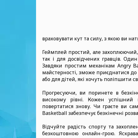
враховувати кут та силу, з якою ви на
Геймплей простий, але захоплюючий,
так і для досвідчених гравців. Один
Завдяки простим механікам Angry Ba
майстерності, зможе приєднатися до 
або для дітей, які хочуть поліпшити св
Прогресуючи, ви поринете в безкі
високому рівні. Кожен успішний 
повертатися знову. Чи граєте ви са
Basketball забезпечує безкінечні розва
Відчуйте радість спорту та захопле
безкоштовною онлайн-грою. Яскрав