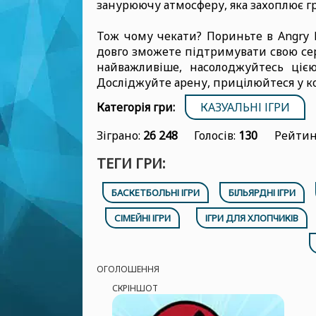
занурюючу атмосферу, яка захоплює г
Тож чому чекати? Пориньте в Angry B
довго зможете підтримувати свою сер
найважливіше, насолоджуйтесь ціє
Досліджуйте арену, прицілюйтеся у ко
Категорія гри:
КАЗУАЛЬНІ ІГРИ
Зіграно:
26 248
Голосів:
130
Рейтин
ТЕГИ ГРИ:
БАСКЕТБОЛЬНІ ІГРИ
БІЛЬЯРДНІ ІГРИ
СІМЕЙНІ ІГРИ
ІГРИ ДЛЯ ХЛОПЧИКІВ
ОГОЛОШЕННЯ
СКРІНШОТ