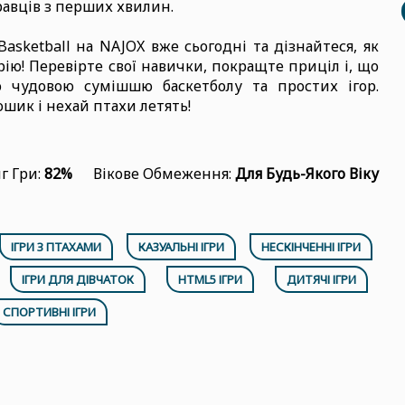
равців з перших хвилин.
asketball на NAJOX вже сьогодні та дізнайтеся, як
ію! Перевірте свої навички, покращте приціл і, що
ю чудовою сумішшю баскетболу та простих ігор.
шик і нехай птахи летять!
г Гри:
82%
Вікове Обмеження:
Для Будь-Якого Віку
ІГРИ З ПТАХАМИ
КАЗУАЛЬНІ ІГРИ
НЕСКІНЧЕННІ ІГРИ
ІГРИ ДЛЯ ДІВЧАТОК
HTML5 ІГРИ
ДИТЯЧІ ІГРИ
СПОРТИВНІ ІГРИ