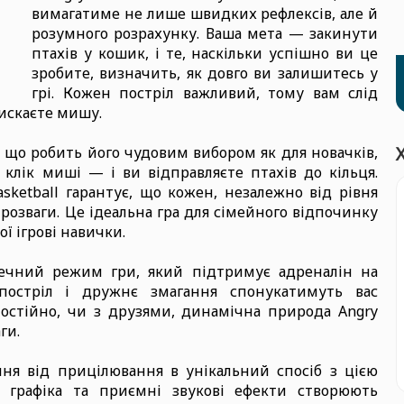
вимагатиме не лише швидких рефлексів, але й
розумного розрахунку. Ваша мета — закинути
птахів у кошик, і те, наскільки успішно ви це
зробите, визначить, як довго ви залишитесь у
грі. Кожен постріл важливий, тому вам слід
тискаєте мишу.
 що робить його чудовим вибором як для новачків,
 клік миші — і ви відправляєте птахів до кільця.
sketball гарантує, що кожен, незалежно від рівня
розваги. Це ідеальна гра для сімейного відпочинку
ої ігрові навички.
нечний режим гри, який підтримує адреналін на
постріл і дружнє змагання спонукатимуть вас
мостійно, чи з друзями, динамічна природа Angry
ги.
ння від прицілювання в унікальний спосіб з цією
а графіка та приємні звукові ефекти створюють