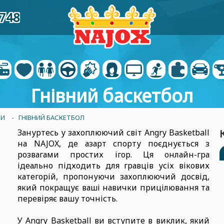
8748
Гнівний баскетбол
РИ
- ГНІВНИЙ БАСКЕТБОЛ
Зануртесь у захоплюючий світ Angry Basketball
на NAJOX, де азарт спорту поєднується з
розвагами простих ігор. Ця онлайн-гра
ідеально підходить для гравців усіх вікових
категорій, пропонуючи захоплюючий досвід,
який покращує ваші навички прицілювання та
перевіряє вашу точність.
У Angry Basketball ви вступите в виклик, який