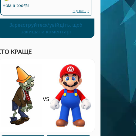
Hola a tod@s
ВІДПОВІДЬ
Зареєструйтеся/увійдіть, щоб
залишати коментарі
ХТО КРАЩЕ
VS