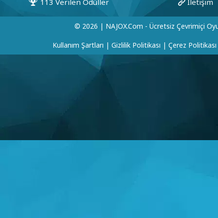
© 2026 | NAJOX.com - Ücretsiz Çevrimiçi Oyu
Kullanım Şartları
|
Gizlilik Politikası
|
Çerez Politikası