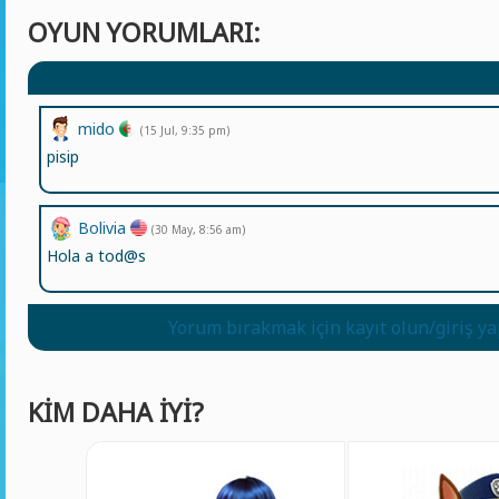
OYUN YORUMLARI:
mido
(15 Jul, 9:35 pm)
pisip
Bolivia
(30 May, 8:56 am)
Hola a tod@s
Yorum bırakmak için kayıt olun/giriş y
KIM DAHA IYI?