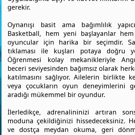
gerekir.
Oynanışı basit ama bağımlılık yapı
Basketball, hem yeni başlayanlar hem
oyuncular için harika bir seçimdir. S
tıklaması ile kuşları potaya doğru yoll
Öğrenmesi kolay mekanikleriyle Angr
beceri seviyesinden bağımsız olarak her
katılmasını sağlıyor. Ailelerin birlikte k
veya çocukların oyun deneyimlerini ge
aradığı mükemmel bir oyundur.
İlerledikçe, adrenalininizi artıran s
moduna çekildiğinizi hissedeceksiniz. He
ve dostça meydan okuma, geri dönme