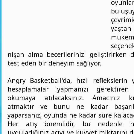
oyunla
bulu
çevrim
yaştan 
müke
seçen
nişan alma becerilerinizi geliştirirken
test eden bir deneyim sağlıyor.
Angry Basketball'da, hızlı reflekslerin y
hesaplamalar yapmanızı gerektire
okumaya atılacaksınız. Amacınız ku
atmaktır ve bunu ne kadar başarılı
yaparsanız, oyunda ne kadar süre kalacağı
Her atış önemlidir, bu nedenle h
uyguladığınız açıyı ve kuvvet miktarını 