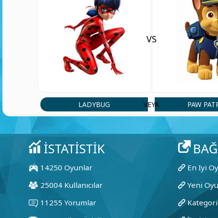
VS
LADYBUG
PAW PAT
VEYA