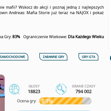
e mafii? Wskocz do akcji i poznaj jedną z najlepszych
own Andreas: Mafia Storie już teraz na NAJOX i pokaż
a Gry:
83%
Ograniczenie Wiekowe:
Dla Każdego Wieku
 SAMOCHODOWE
ZABAWNE GRY
GRY GTA
GŁOSY
GRANE CZASY
18823
794 002
83%
Ocena gry: