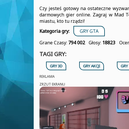
Czy jesteś gotowy na ostateczne wyzwani
darmowych gier online. Zagraj w Mad T
miastu, kto tu rządzi!
Kategoria gry:
GRY GTA
Grane Czasy:
794 002
Głosy:
18823
Ocen
TAGI GRY:
GRY 3D
GRY AKCJI
GRY
REKLAMA
ZRZUT EKRANU