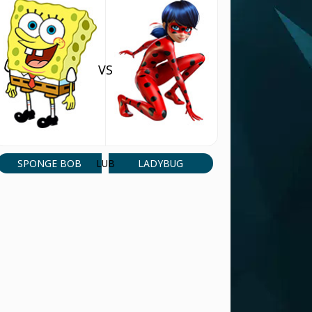
Omg
ODPOWIADAĆ
VS
SPONGE BOB
LADYBUG
LUB