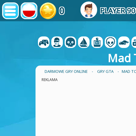
0
PLAYER 9
Mad T
DARMOWE GRY ONLINE
-
GRY GTA
- MAD TO
REKLAMA