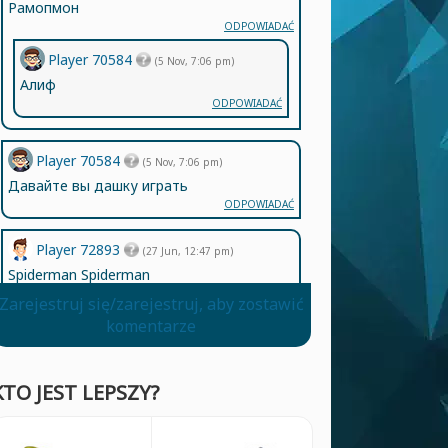
Рамопмон
ODPOWIADAĆ
Player 70584
(5 Nov, 7:06 pm)
Алиф
ODPOWIADAĆ
Player 70584
(5 Nov, 7:06 pm)
Давайте вы дашку играть
ODPOWIADAĆ
Player 72893
(27 Jun, 12:47 pm)
Spiderman Spiderman
ODPOWIADAĆ
Zarejestruj się/zarejestruj, aby zostawić
komentarze
Player 70584
(5 Nov, 7:05 pm)
Ланрккка
ODPOWIADAĆ
KTO JEST LEPSZY?
Player 72893
(27 Jun, 12:46 pm)