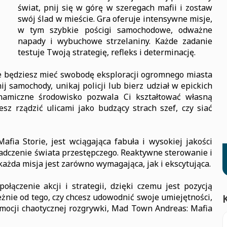
świat, pnij się w górę w szeregach mafii i zostaw
swój ślad w mieście. Gra oferuje intensywne misje,
w tym szybkie pościgi samochodowe, odważne
napady i wybuchowe strzelaniny. Każde zadanie
testuje Twoją strategię, refleks i determinację.
e będziesz mieć swobodę eksploracji ogromnego miasta
ij samochody, unikaj policji lub bierz udział w epickich
namiczne środowisko pozwala Ci kształtować własną
esz rządzić ulicami jako budzący strach szef, czy siać
ia Storie, jest wciągająca fabuła i wysokiej jakości
adczenie świata przestępczego. Reaktywne sterowanie i
ażda misja jest zarówno wymagająca, jak i ekscytująca.
łączenie akcji i strategii, dzięki czemu jest pozycją
nie od tego, czy chcesz udowodnić swoje umiejętności,
emocji chaotycznej rozgrywki, Mad Town Andreas: Mafia