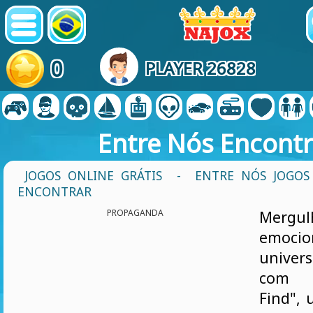
0
PLAYER 26828
Entre Nós Encontr
JOGOS ONLINE GRÁTIS
-
ENTRE NÓS JOGOS
ENCONTRAR
PROPAGANDA
Mer
emocio
unive
com 
Find", 