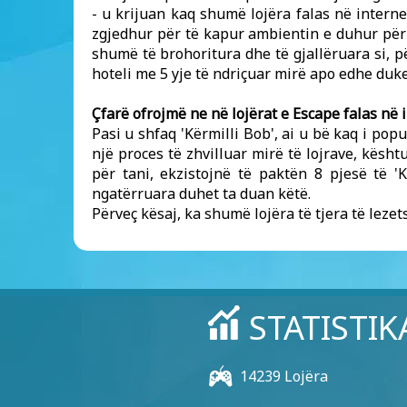
- u krijuan kaq shumë lojëra falas në interne
zgjedhur për të kapur ambientin e duhur për t
shumë të brohoritura dhe të gjallëruara si, 
hoteli me 5 yje të ndriçuar mirë apo edhe duke
Çfarë ofrojmë ne në lojërat e Escape falas në 
Pasi u shfaq 'Kërmilli Bob', ai u bë kaq i po
një proces të zhvilluar mirë të lojrave, kësht
për tani, ekzistojnë të paktën 8 pjesë të '
ngatërruara duhet ta duan këtë.
Përveç kësaj, ka shumë lojëra të tjera të leze
STATISTIK
14239 Lojëra