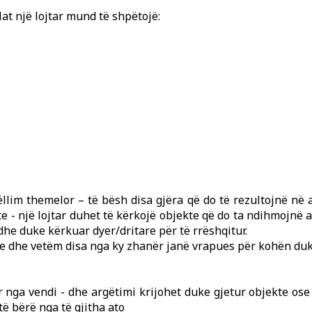
t një lojtar mund të shpëtojë:
lim themelor – të bësh disa gjëra që do të rezultojnë në a
 - një lojtar duhet të kërkojë objekte që do ta ndihmojnë at
he duke kërkuar dyer/dritare për të rrëshqitur.
ve dhe vetëm disa nga ky zhanër janë vrapues për kohën d
kur nga vendi - dhe argëtimi krijohet duke gjetur objekte o
të bërë nga të gjitha ato