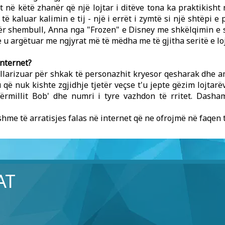
t në këtë zhanër që një lojtar i ditëve tona ka praktikish
ë kaluar kalimin e tij - një i errët i zymtë si një shtëpi 
për shembull, Anna nga "Frozen" e Disney me shkëlqimin e 
 u argëtuar me ngjyrat më të mëdha me të gjitha seritë e loj
internet?
pullarizuar për shkak të personazhit kryesor qesharak dhe 
u që nuk kishte zgjidhje tjetër veçse t'u jepte gëzim lojtar
Kërmillit Bob' dhe numri i tyre vazhdon të rritet. Dasha
tshme të arratisjes falas në internet që ne ofrojmë në faqen 
AT