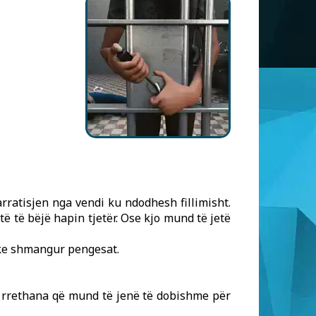
rratisjen nga vendi ku ndodhesh fillimisht.
ë të bëjë hapin tjetër. Ose kjo mund të jetë
uke shmangur pengesat.
se rrethana që mund të jenë të dobishme për