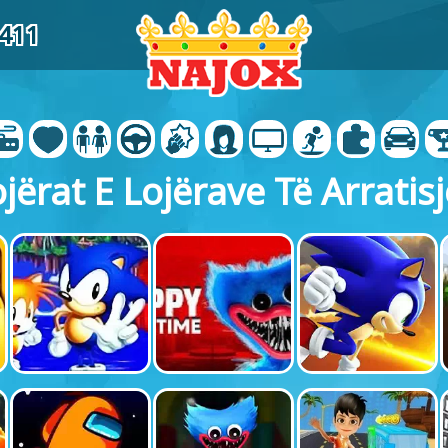
2411
jërat E Lojërave Të Arratis