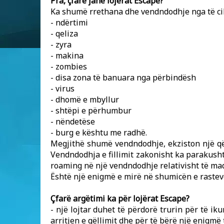
Pra, çfarë janë lojërat Escape?
Ka shumë rrethana dhe vendndodhje nga të cila
- ndërtimi
- qeliza
- zyra
- makina
- zombies
- disa zona të banuara nga përbindësh
- virus
- dhomë e mbyllur
- shtëpi e përhumbur
- nëndetëse
- burg e kështu me radhë.
Megjithë shumë vendndodhje, ekziston një qël
Vendndodhja e fillimit zakonisht ka parakushte
roaming në një vendndodhje relativisht të mad
Është një enigmë e mirë në shumicën e raste
Çfarë argëtimi ka për lojërat Escape?
- një lojtar duhet të përdorë trurin për të i
arritjen e qëllimit dhe për të bërë një enigmë 