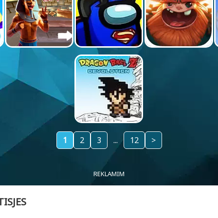
1
2
3
...
12
>
REKLAMIM
TISJES