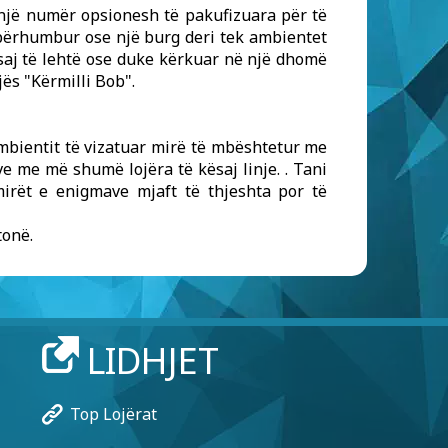
t një numër opsionesh të pakufizuara për të
e përhumbur ose një burg deri tek ambientet
saj të lehtë ose duke kërkuar në një dhomë
ës "Kërmilli Bob".
ambientit të vizatuar mirë të mbështetur me
ëve me më shumë lojëra të kësaj linje. . Tani
mirët e enigmave mjaft të thjeshta por të
tonë.
LIDHJET
Top Lojërat