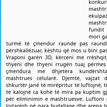
konkur
mashtr
ekui
mash
fundit
mori ga
turmë të çmendur raunde pas raundi
përshkallëzuar, kështu që mos u bini pa
Vraponi garën 3D, kërceni me rrëshqitje
thyeni dhe thyeni rrugën tuaj përmes
çmendura me dhjetëra kundërshta
mashtrues celularë. Djemtë, vajzat
shkurtër janë të mirëpritur të luftojnë, 
të kalojnë ca kohë të mira pa kuptim gj
për eliminimin e mashtruesve. Luftoni
lojtarësh në gara budallaqe dhe arena 