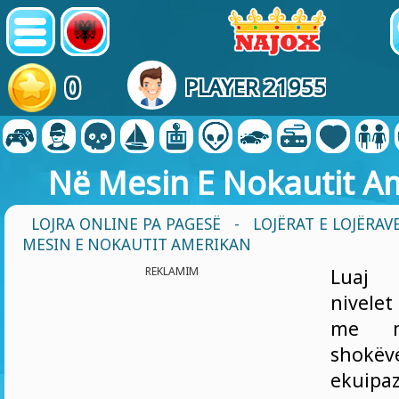
0
PLAYER 21955
Në Mesin E Nokautit A
LOJRA ONLINE PA PAGESË
-
LOJËRAT E LOJËRAV
MESIN E NOKAUTIT AMERIKAN
REKLAMIM
Luaj 
nivele
me m
shokëv
ekuipaz