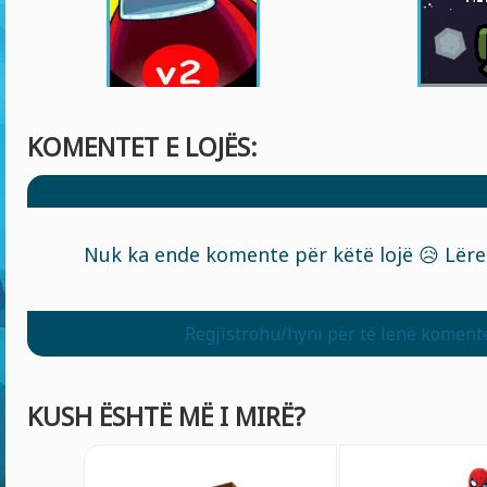
KOMENTET E LOJËS:
Nuk ka ende komente për këtë lojë 😥 Lëre
Regjistrohu/hyni për të lënë koment
KUSH ËSHTË MË I MIRË?