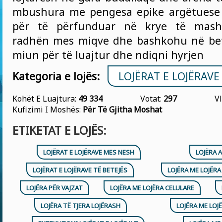
mbushura me pengesa epike argëtuese 
për të përfunduar në krye të masht
radhën mes miqve dhe bashkohu në bet
miun për të luajtur dhe ndiqni hyrjen
Kategoria e lojës:
LOJËRAT E LOJËRAV
Kohët E Luajtura:
49 334
Votat:
297
Vl
Kufizimi I Moshës:
Për Të Gjitha Moshat
ETIKETAT E LOJËS:
LOJËRAT E LOJËRAVE MES NESH
LOJËRA 
LOJËRAT E LOJËRAVE TË BETEJËS
LOJËRA ME LOJËR
LOJËRA PËR VAJZAT
LOJËRA ME LOJËRA CELULARE
LOJËRA TË TJERA LOJËRASH
LOJËRA ME LOJ