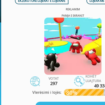
EKZEKUTONI LOJËRAT E LOJËRAVE
LOJËRA ME
REKLAMIM
PAMJA E EKRANIT
KOHË
VOTAT
LUAJTURA
297
49 33
80%
Vlerësimi i lojës: