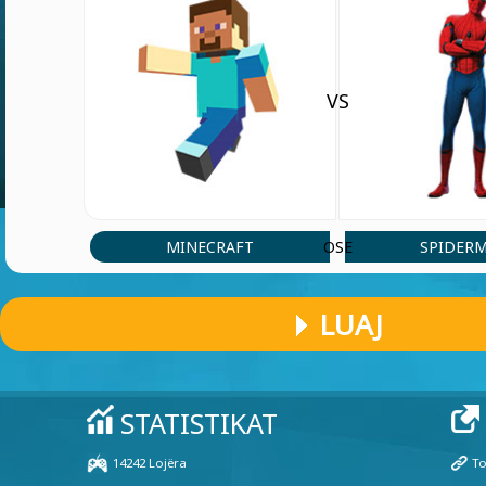
VS
MINECRAFT
SPIDER
OSE
LUAJ