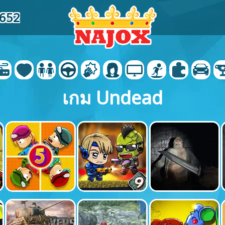
9652
เกม Undead