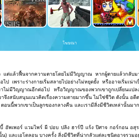
โฆษณา
เดียว แต่แล้วฟื้นจากความตายโดยไม่มีวิญญาณ หากผู้ตายแล้วกลับม
ไป เพราะร่างกายเริ่มสลายไปอย่างไม่หยุดยั้ง หรืออาจเริ่มเน่าเปื
กเขาไม่มีวิญญาณอีกต่อไป หรือวิญญาณของพวกเขาถูกเปลี่ยนแปล
ึงสนับสนุนแนวคิดเรื่องความตายมากขึ้น ไม่ใช่ชีวิต ดังนั้น อดีตค
ีวิต' ตอนนี้พวกเขาเป็นลูกของกลางคืน และเรามีสิ่งมีชีวิตเหล่านั้นม
ี้ อัพเพอร์ แวมไพร์ ผี ปอบ ปลิง ฮาร์ปี แร้ง ปิศาจ กอร์กอน อสุ
นั้น) และเอโดลอน บางครั้ง สิ่งมีชีวิตที่น่ากลัวแต่ละชนิดอาจรวมอ