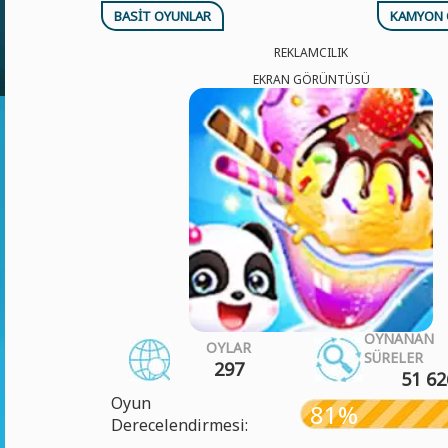
BASIT OYUNLAR
KAMYON 
REKLAMCILIK
EKRAN GÖRÜNTÜSÜ
OYNANAN
OYLAR
SÜRELER
297
51 62
Oyun
81%
Derecelendirmesi: