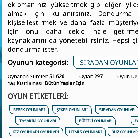
ekipmanınızı yükseltmek gibi diğer iyile
almak için kullanırsınız. Dondurma
kişiselleştirmek ve daha fazla müşteri
için onu daha çekici hale getirm
kaynaklarını da yönetebilirsiniz. Hepsi çi
dondurma ister.
Oyunun kategorisi:
SIRADAN OYUNLA
Oynanan Süreler:
51 626
Oylar:
297
Oyun De
Yaş Kısıtlaması:
Bütün Yaşlar Için
OYUN ETIKETLERI:
BEBEK OYUNLARI
ŞEKER OYUNLARI
SIRADAN OYUNLAR
TASARIM OYUNLARI
EĞITICI OYUNLAR
E
KIZ OYUNLARI OYUNLARI
HTML5 OYUNLARI
BUZ OYUNLAR