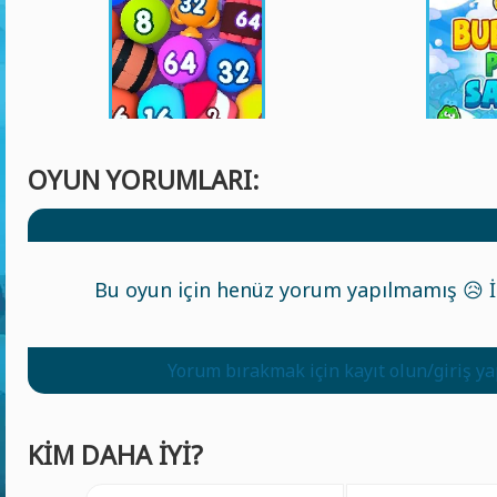
OYUN YORUMLARI:
Bu oyun için henüz yorum yapılmamış 😥 İl
Yorum bırakmak için kayıt olun/giriş y
KIM DAHA IYI?