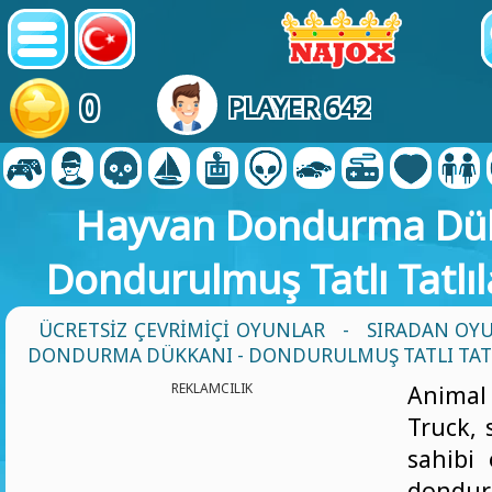
0
PLAYER 642
Hayvan Dondurma Dük
Dondurulmuş Tatlı Tatlıl
ÜCRETSIZ ÇEVRIMIÇI OYUNLAR
-
SIRADAN OY
DONDURMA DÜKKANI - DONDURULMUŞ TATLI TATL
REKLAMCILIK
Anima
Truck, 
sahibi
dondur