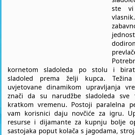
ste v
vlasn
zab
jednos
dod
prevlač
Potreb
kornetom sladoleda po stolu i birat
sladoled prema želji kupca. Težina
uvjetovane dinamikom upravljanja v
znači da su narudžbe sladoleda sve 
kratkom vremenu. Postoji paralelna pe
vam korisnici daju novčiće za igru. Up
resurse i dijamante za kupnju bolje 
sastojaka poput kolača s jagodama, stro