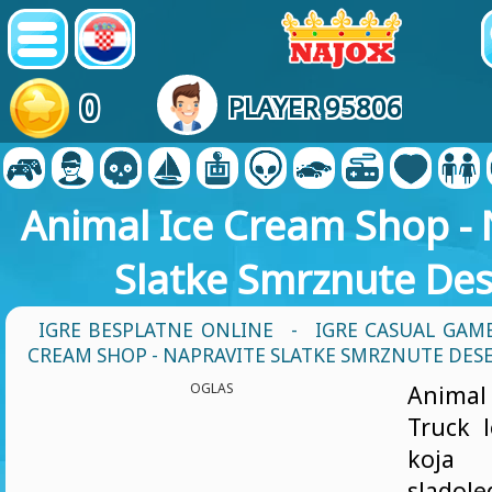
0
PLAYER 95806
Animal Ice Cream Shop - 
Slatke Smrznute Des
IGRE BESPLATNE ONLINE
-
IGRE CASUAL GAM
CREAM SHOP - NAPRAVITE SLATKE SMRZNUTE DES
OGLAS
Anima
Truck l
koja
sladole