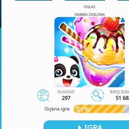
OGLAS
SNIMKA ZASLONA
GLASOVI
BROJ IGR
297
51 68
81%
Ocjena igre:
IGRA