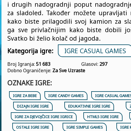
i drugih nadogradnji poput nadogradn
za sladoled. Također možete upravljati 
kako biste prilagodili svoj kamion za sla
ga sve privlačnijim kako biste dobili j
Svatko bi želio kolač od jagoda.
Kategorija igre:
IGRE CASUAL GAMES
Broj Igranja:
51 683
Glasovi:
297
Dobno Ograničenje:
Za Sve Uzraste
OZNAKE IGRE:
IGRE ZA BEBE
IGRE CANDY GAMES
IGRE CASUAL GAME
DIZAJN IGRE IGRE
EDUKATIVNE IGRE IGRE
IGRE ZA DJEVOJČICE IGRE IGRICE
HTML5 IGRE IGRE
OSTALE IGRE IGRE
IGRE SIMPLE GAMES
IGRE