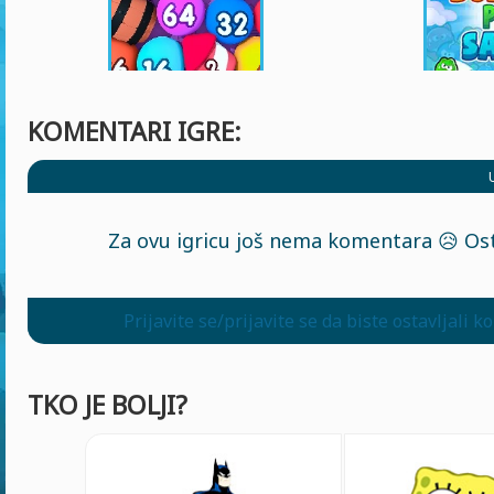
KOMENTARI IGRE:
Za ovu igricu još nema komentara 😥 Ost
Prijavite se/prijavite se da biste ostavljali 
TKO JE BOLJI?