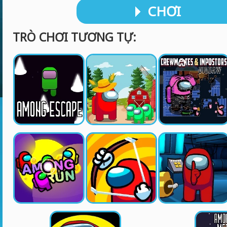
CHƠI
TRÒ CHƠI TƯƠNG TỰ: