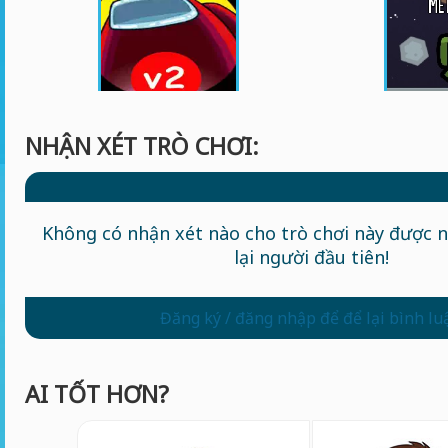
NHẬN XÉT TRÒ CHƠI:
Không có nhận xét nào cho trò chơi này được n
lại người đầu tiên!
Đăng ký / đăng nhập để để lại bình lu
AI TỐT HƠN?