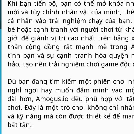
Khi bạn tiến bộ, bạn có thể mở khóa 
mới và tùy chỉnh nhân vật của mình, t
cá nhân vào trải nghiệm chạy của bạn
bè hoặc cạnh tranh với người chơi từ kh
giới để giành vị trí cao nhất trên bảng
thần cộng đồng rất mạnh mẽ trong A
tình bạn và sự cạnh tranh hòa quyện 
hảo, tạo nên trải nghiệm chơi game độc đ
Dù bạn đang tìm kiếm một phiên chơi n
nghỉ ngơi hay muốn đắm mình vào mộ
dài hơn, Amogus.io đều phù hợp với tất
chơi. Đây là một trò chơi không chỉ nh
và kỹ năng mà còn được thiết kế để man
bất tận.