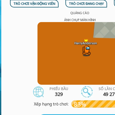
TRÒ CHƠI VẬN ĐỘNG VIÊN
TRÒ CHƠI ĐANG CHẠY
QUẢNG CÁO
ẢNH CHỤP MÀN HÌNH
PHIẾU BẦU
SỐ LẦN 
329
49 27
83%
Xếp hạng trò chơi: