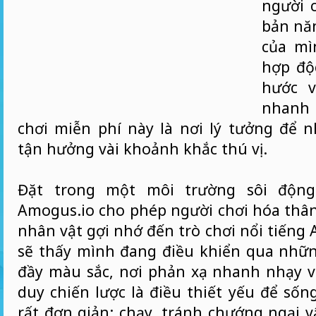
người 
bản nă
của mì
hợp độ
hước 
nhanh
chơi miễn phí này là nơi lý tưởng để
tận hưởng vài khoảnh khắc thú vị.
Đặt trong một môi trường sôi động
Amogus.io cho phép người chơi hóa th
nhân vật gợi nhớ đến trò chơi nổi tiếng
sẽ thấy mình đang điều khiển qua nhữ
đầy màu sắc, nơi phản xạ nhanh nhạy 
duy chiến lược là điều thiết yếu để sốn
rất đơn giản: chạy, tránh chướng ngại v