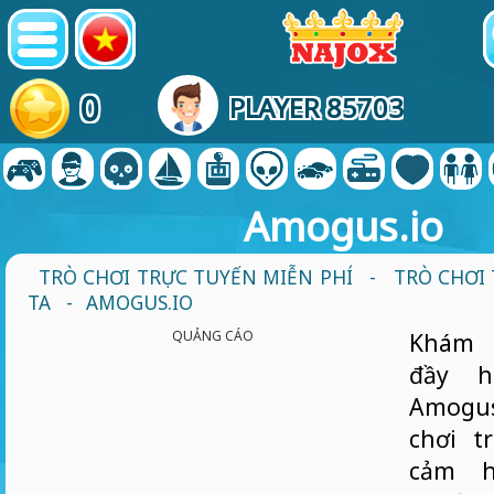
0
PLAYER 85703
Amogus.io
TRÒ CHƠI TRỰC TUYẾN MIỄN PHÍ
-
TRÒ CHƠI
TA
- AMOGUS.IO
QUẢNG CÁO
Khám 
đầy h
Amogus
chơi t
cảm h