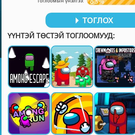
83%
Тоглоомын үнэлгээ:
ТОГЛОХ
ҮҮНТЭЙ ТӨСТЭЙ ТОГЛООМУУД: