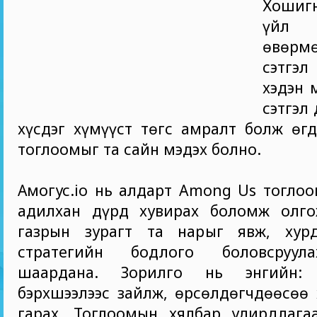
Хошиг
үйл а
өвөрм
сэтгэ
хэдэн 
сэтгэл
хүсдэг хүмүүст төгс амралт болж өгд
тоглоомыг та сайн мэдэх болно.
Амогус.io нь алдарт Among Us тогло
адилхан дүрд хувирах боломж олго
газрын зурагт та нарыг явж, хур
стратегийн бодлого боловсруул
шаардана. Зорилго нь энгийн:
бэрхшээлээс зайлж, өрсөлдөгчдөөсөө
гарах. Тоглоомын хялбар удирдлагаа