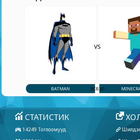
VS
BATMAN
MINECR
ЭСВЭЛ