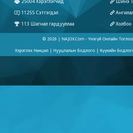
© 2026 | NAJOX.com - Үнэгүй Онлайн Тогло
Хэрэглэх Нөхцөл
|
Нууцлалын Бодлого
|
Күүкийн Бодлог