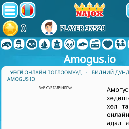
0
PLAYER 37528
Amogus.io
ҮНЭГҮЙ ОНЛАЙН ТОГЛООМУУД
-
БИДНИЙ ДУНД
AMOGUS.IO
ЗАР СУРТАЛЧИЛГАА
Амогус
хөдөл
хөл та
онлай
адал я