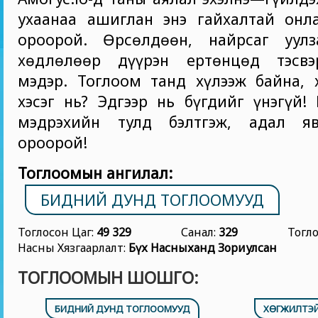
ухаанаа ашиглан энэ гайхалтай онл
ороорой. Өрсөлдөөн, найрсаг уулз
хөдлөлөөр дүүрэн ертөнцөд тэсвэ
мэдэр. Тоглоом танд хүлээж байна, 
хэсэг нь? Эдгээр нь бүгдийг үнэгүй!
мэдрэхийн тулд бэлтгэж, адал яв
ороорой!
Тоглоомын ангилал:
БИДНИЙ ДУНД ТОГЛООМУУД
Тоглосон Цаг:
49 329
Санал:
329
Тогл
Насны Хязгаарлалт:
Бүх Насныханд Зориулсан
ТОГЛООМЫН ШОШГО:
БИДНИЙ ДУНД ТОГЛООМУУД
ХӨГЖИЛТЭ