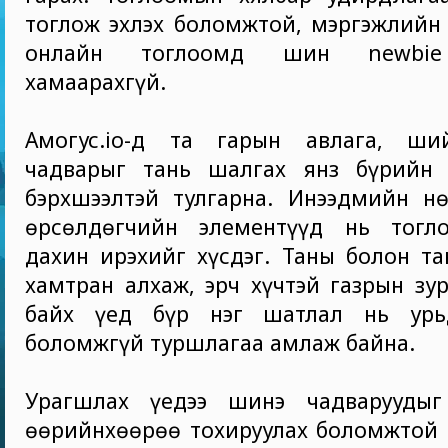
тоглож эхлэх боломжтой, мэргэжлийн 
онлайн тоглоомд шин newbie 
хамаарахгүй.
Амогус.io-д та гарын авлага, ши
чадварыг тань шалгах янз бүрийн 
бэрхшээлтэй тулгарна. Инээдмийн нө
өрсөлдөгчийн элементүүд нь тогл
дахин ирэхийг хүсдэг. Таны болон т
хамтран алхаж, эрч хүчтэй газрын зу
байх үед бүр нэг шатлал нь урь
боломжгүй туршлагаа амлаж байна.
Урагшлах үедээ шинэ чадваруудыг
өөрийнхөөрөө тохируулах боломжтой 