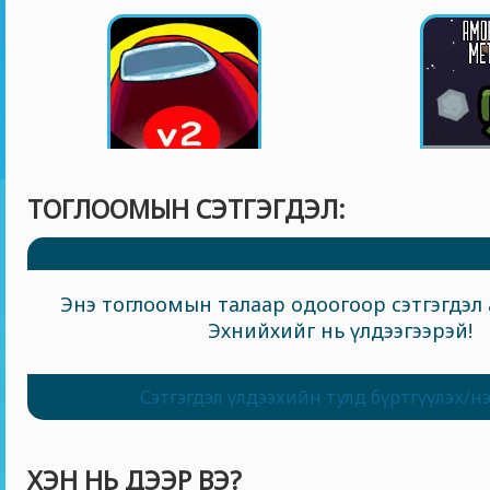
ТОГЛООМЫН СЭТГЭГДЭЛ:
Энэ тоглоомын талаар одоогоор сэтгэгдэл 
Эхнийхийг нь үлдээгээрэй!
Сэтгэгдэл үлдээхийн тулд бүртгүүлэх/н
ХЭН НЬ ДЭЭР ВЭ?