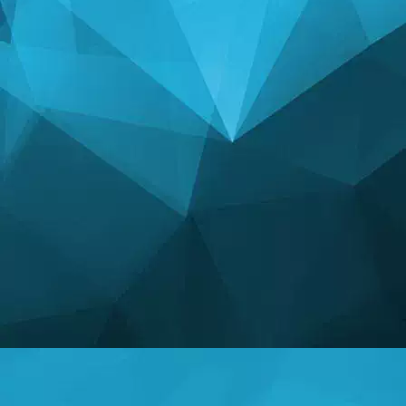
СТАТИСТИК
14249 Тоглоомууд
25004 Хэрэглэгчид
11255 Сэтгэгдэл