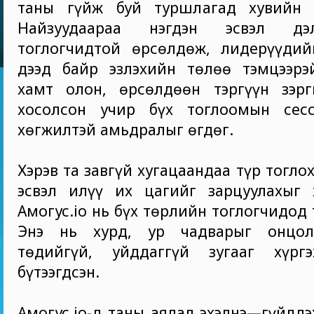
таны гүйж буй туршлагад хувийн 
Найзуудаараа нэгдэн эсвэл дэ
тоглогчидтой өрсөлдөж, лидерүүдий
дээд байр эзлэхийн төлөө тэмцээрэй
хамт олон, өрсөлдөөн тэргүүн зэрг
хосолсон учир бүх тоглоомын сесс
хөгжилтэй амьдралыг өгдөг.
Хэрэв та завгүй хугацаандаа түр тогло
эсвэл илүү их цагийг зарцуулахыг 
Амогус.io нь бүх төрлийн тоглогчидод
Энэ нь хурд, ур чадварыг онцол
төдийгүй, уйддаггүй зугааг хүрг
бүтээгдсэн.
Амогус.io-д таны аялал эхэлнэ—гүйлдэ