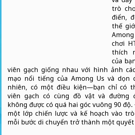
trò ch
điển, 
thế gi
Among 
chơi H
thích 
của bạn
viên gạch giống nhau với hình ảnh cá
mạo nổi tiếng của Among Us và dọn 
nhiên, có một điều kiện—bạn chỉ có t
viên gạch có cùng đồ vật và đường 
không được có quá hai góc vuông 90 độ.
một lớp chiến lược và kế hoạch vào trò
mỗi bước di chuyển trở thành một quyết 