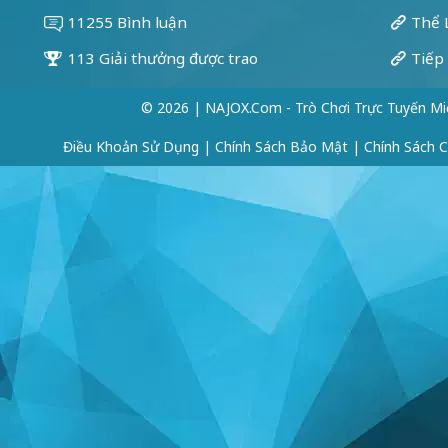
© 2026 | NAJOX.com - Trò Chơi Trực Tuyến Mi
Điều Khoản Sử Dụng
|
Chính Sách Bảo Mật
|
Chính Sách 