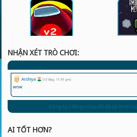
NHẬN XÉT TRÒ CHƠI:
Arshiya
(13 May, 11:47 pm)
wow
Đăng ký / đăng nhập để để lại bình lu
AI TỐT HƠN?