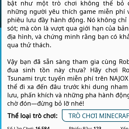
bật như một trò chơi không thể bỏ 
những người yêu thích game miễn phí 
phiêu lưu đầy hành động. Nó không chỉ l
sót; mà còn là vượt qua giới hạn của bả
địa hình, và chứng minh rằng bạn có kh
qua thử thách.
Vậy bạn đã sẵn sàng tham gia cùng Ro
đua sinh tồn này chưa? Hãy chơi Ro
Tsunami trực tuyến miễn phí trên NAJOX
thể đi xa đến đâu trước khi dung nham 
lưu, phấn khích và những pha hành độn
chờ đón—đừng bỏ lỡ nhé!
Thể loại trò chơi:
TRÒ CHƠI MINECRA
Số Lần Chơi:
16 584
Phiếu Bầu:
123
Xếp