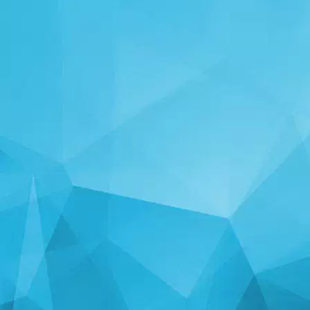
SỐ LIỆU THỐNG KÊ
14253 Trò chơi
25006 Người dùng
11255 Bình luận