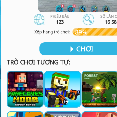
PHIẾU BẦU
SỐ LẦN 
123
16 58
89%
Xếp hạng trò chơi:
CHƠI
TRÒ CHƠI TƯƠNG TỰ: