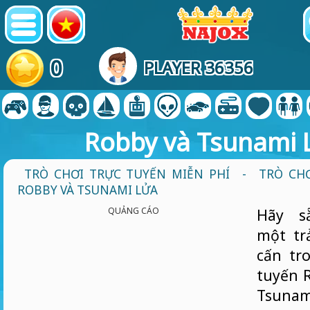
0
PLAYER 36356
Robby và Tsunami 
TRÒ CHƠI TRỰC TUYẾN MIỄN PHÍ
-
TRÒ CH
ROBBY VÀ TSUNAMI LỬA
QUẢNG CÁO
Hãy s
một tr
cấn tr
tuyến 
Tsuna