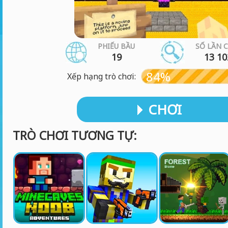
PHIẾU BẦU
SỐ LẦN 
19
13 10
84%
Xếp hạng trò chơi:
CHƠI
TRÒ CHƠI TƯƠNG TỰ: