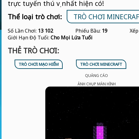
trực tuyến thú vị nhất hiện có!
Thể loại trò chơi:
TRÒ CHƠI MINECRA
Số Lần Chơi:
13 102
Phiếu Bầu:
19
Xếp
Giới Hạn Độ Tuổi:
Cho Mọi Lứa Tuổi
THẺ TRÒ CHƠI:
TRÒ CHƠI MẠO HIỂM
TRÒ CHƠI MINECRAFT
QUẢNG CÁO
ẢNH CHỤP MÀN HÌNH