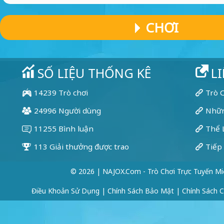
CHƠI
© 2026 | NAJOX.com - Trò Chơi Trực Tuyến Mi
Điều Khoản Sử Dụng
|
Chính Sách Bảo Mật
|
Chính Sách 