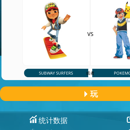
VS
SUBWAY SURFERS
POKEM
或者
玩