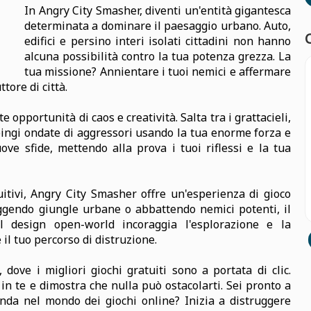
In Angry City Smasher, diventi un'entità gigantesca
determinata a dominare il paesaggio urbano. Auto,
edifici e persino interi isolati cittadini non hanno
alcuna possibilità contro la tua potenza grezza. La
tua missione? Annientare i tuoi nemici e affermare
tore di città.
e opportunità di caos e creatività. Salta tra i grattacieli,
spingi ondate di aggressori usando la tua enorme forza e
uove sfide, mettendo alla prova i tuoi riflessi e la tua
uitivi, Angry City Smasher offre un'esperienza di gioco
uggendo giungle urbane o abbattendo nemici potenti, il
l design open-world incoraggia l'esplorazione e la
il tuo percorso di distruzione.
ove i migliori giochi gratuiti sono a portata di clic.
è in te e dimostra che nulla può ostacolarti. Sei pronto a
nda nel mondo dei giochi online? Inizia a distruggere