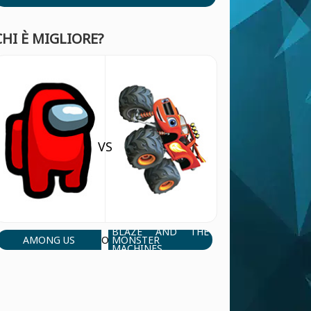
CHI È MIGLIORE?
VS
BLAZE AND THE
AMONG US
MONSTER
O
MACHINES