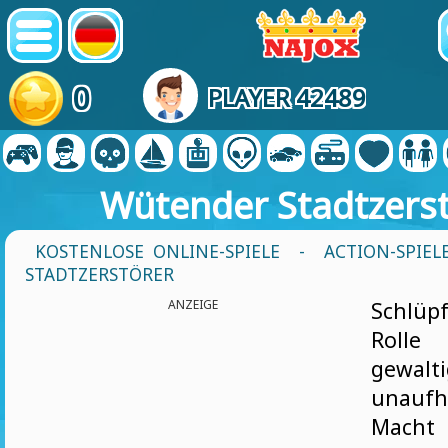
0
PLAYER 42489
Wütender Stadtzers
KOSTENLOSE ONLINE-SPIELE
-
ACTION-SPIEL
STADTZERSTÖRER
ANZEIGE
Schlüp
Rol
gewalti
unaufh
Macht 