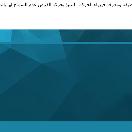
لطيفة ومعرفة فيزياء الحركة - للتنبؤ بحركة القرص عدم السماح لها بالد