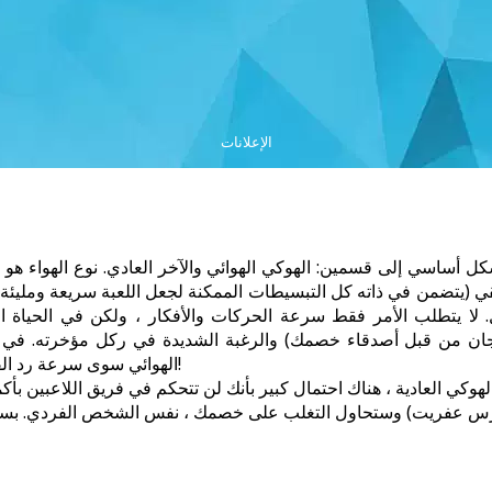
الإعلانات
ل أساسي إلى قسمين: الهوكي الهوائي والآخر العادي. نوع الهواء هو ا
ي (يتضمن في ذاته كل التبسيطات الممكنة لجعل اللعبة سريعة ومليئة با
لا يتطلب الأمر فقط سرعة الحركات والأفكار ، ولكن في الحياة الوا
ن من قبل أصدقاء خصمك) والرغبة الشديدة في ركل مؤخرته. في الأل
الهوائي سوى سرعة رد الفعل وحركات الأصابع. لكن هل ما زالت ممتعة؟ إي نعم!
الهوكي العادية ، هناك احتمال كبير بأنك لن تتحكم في فريق اللاعبين ب