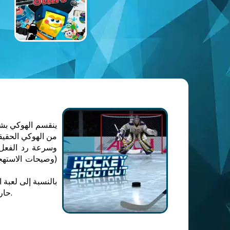
ينقسم الهوكي بشك
من الهوكي الحقيق
وسرعة رد الفعل. 
(وصيحات الاستهجا
بالنسبة إلى لعبة 
حارس عفريت) وستحاول التغلب على خصمك ، نفس الشخص الفردي. بسيط جدًا وفعال لقضاء بعض الدقائق الإضافية في حياتك.